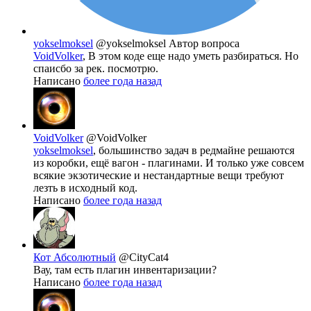
yokselmoksel
@yokselmoksel
Автор вопроса
VoidVolker
, В этом коде еще надо уметь разбираться. Но
спаисбо за рек. посмотрю.
Написано
более года назад
VoidVolker
@VoidVolker
yokselmoksel
, большинство задач в редмайне решаются
из коробки, ещё вагон - плагинами. И только уже совсем
всякие экзотические и нестандартные вещи требуют
лезть в исходный код.
Написано
более года назад
Кот Абсолютный
@CityCat4
Вау, там есть плагин инвентаризации?
Написано
более года назад