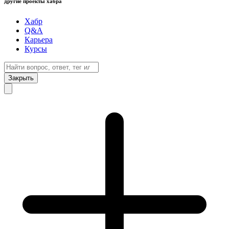
другие проекты хабра
Хабр
Q&A
Карьера
Курсы
Закрыть