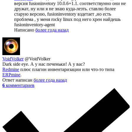
версия fusioninvetory 10.0.6+1.1. соответствунно они не
дружат, ну или я не знаю куда-лезть. ставлю более
старую версию, fusioninventory вздетает ,но есть
проблема , у меня rocky linux под него хрен найдешь
fusioninventory-agent
Написано
более года назад
VoidVolker
@VoidVolker
Dark side eye. А у нас печеньки! А у вас?
Redmine
плюс плагин инвентаризации или что-то типа
ERPmine
.
Ответ написан
более года назад
6
комментариев