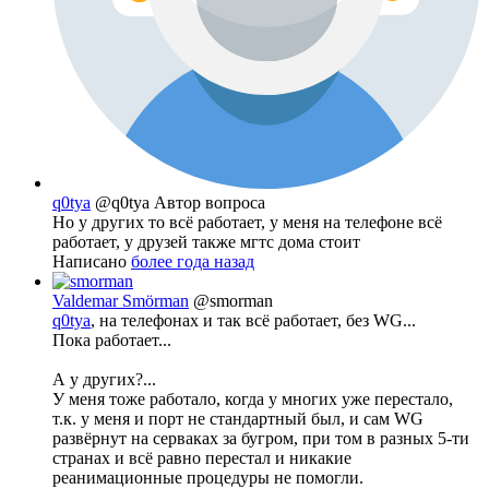
q0tya
@q0tya
Автор вопроса
Но у других то всё работает, у меня на телефоне всё
работает, у друзей также мгтс дома стоит
Написано
более года назад
Valdemar Smörman
@smorman
q0tya
, на телефонах и так всё работает, без WG...
Пока работает...
А у других?...
У меня тоже работало, когда у многих уже перестало,
т.к. у меня и порт не стандартный был, и сам WG
развёрнут на серваках за бугром, при том в разных 5-ти
странах и всё равно перестал и никакие
реанимационные процедуры не помогли.