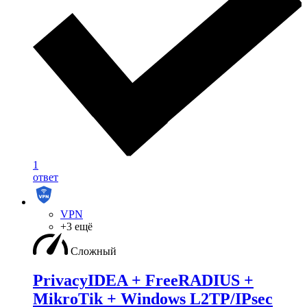
1
ответ
VPN
+3 ещё
Сложный
PrivacyIDEA + FreeRADIUS +
MikroTik + Windows L2TP/IPsec