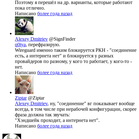
Поэтому я перешёл на др. варианты, которые работают
пока отлично.
Написано
более года назад
Alexey Dmitriev
@SignFinder
q0tya
, перефразирую.
Wireguard именно таким блокируется РКН - "соединение
есть, а интернета нет" и блокируется у разных
провайдеров по разному, у кого то работает, у кого-то -
нет.
Написано
более года назад
Ziptar
@Ziptar
Alexey Dmitriev
, ну, "соединение" вг показывает вообще
всегда, в том числе при нерабочей конфигурации, скорее
фраза должна так звучать:
"Хэндшейк проходит, а интернета нет".
Написано
более года назад