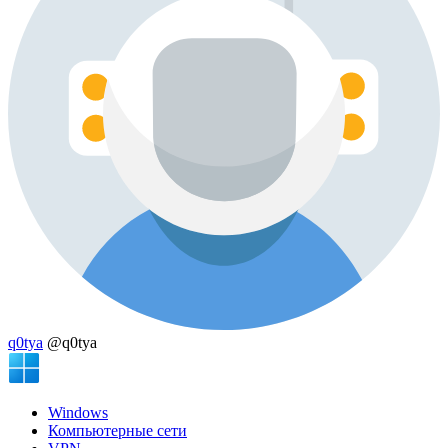
q0tya
@q0tya
Windows
Компьютерные сети