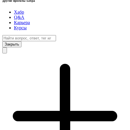
другие проекты хабра
Хабр
Q&A
Карьера
Курсы
Закрыть