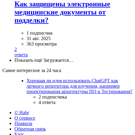
Как защищены электронные
медицинские документы от
подделки?
1 подписчик
31 авг. 2025
363 просмотра
2
ответа
Показать ещё
Загружается…
Самое интересное за 24 часа
Хорошая ли идея использовать ChatGPT как
личного репититора для изучения, например
проектирования архитектуры ПО и Тестирования?
2 подписчика
4 ответа
© Habr
О сервисе
Правила
Обратная связь
Блог