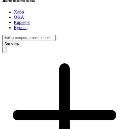
другие проекты хабра
Хабр
Q&A
Карьера
Курсы
Закрыть