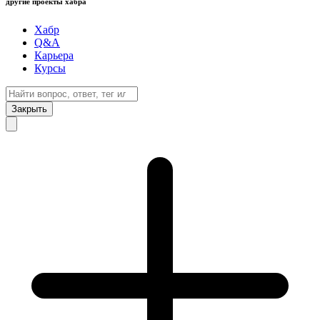
другие проекты хабра
Хабр
Q&A
Карьера
Курсы
Закрыть