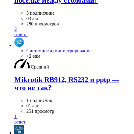
поселке между столбами?
3 подписчика
03 авг.
280 просмотров
2
ответа
Системное администрирование
+2 ещё
Средний
Mikrotik RB912, RS232 и pptp —
что не так?
1 подписчик
01 авг.
251 просмотр
1
ответ