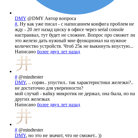
DMY
@DMY
Автор вопроса
#
, Ну как уже писал - с написанием конфига проблем не
жду - 20 лет назад циску в офисе через serial console
настраивал, тут будет не сложнее. Вопрос про сможет ли
это железо дать нужный мне функционал на нужное
количество устройств. Чтоб 25к не выкинуть впустую...
Написано
более двух лет назад
#
@mindtester
DMY
, .. сорян.. упустил.. так характеристики железки?..
не достаточно для уверенности?
мой случай - вайку микротик не держал, она была, но на
других железках
Написано
более двух лет назад
#
@mindtester
DMY
, но это не значит, что не сможет.. ))