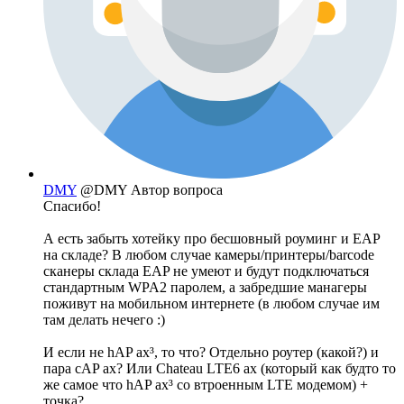
DMY
@DMY
Автор вопроса
Спасибо!
А есть забыть хотейку про бесшовный роуминг и EAP
на складе? В любом случае камеры/принтеры/barcode
сканеры склада EAP не умеют и будут подключаться
стандартным WPA2 паролем, а забредшие манагеры
поживут на мобильном интернете (в любом случае им
там делать нечего :)
И если не hAP ax³, то что? Отдельно роутер (какой?) и
пара cAP ax? Или Chateau LTE6 ax (который как будто то
же самое что hAP ax³ со втроенным LTE модемом) +
точка?