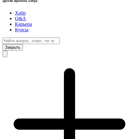
другие проекты хабра
Хабр
Q&A
Карьера
Курсы
Закрыть