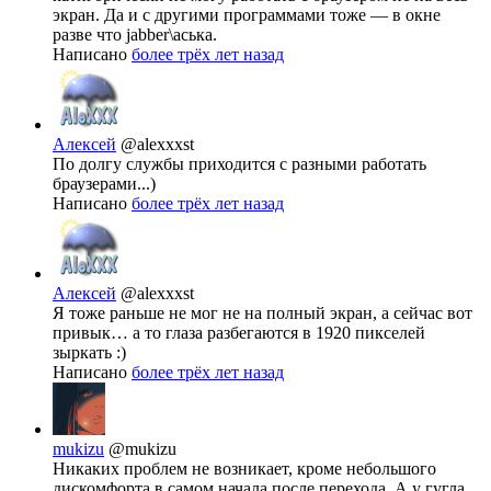
экран. Да и с другими программами тоже — в окне
разве что jabber\аська.
Написано
более трёх лет назад
Алексей
@alexxxst
По долгу службы приходится с разными работать
браузерами...)
Написано
более трёх лет назад
Алексей
@alexxxst
Я тоже раньше не мог не на полный экран, а сейчас вот
привык… а то глаза разбегаются в 1920 пикселей
зыркать :)
Написано
более трёх лет назад
mukizu
@mukizu
Никаких проблем не возникает, кроме небольшого
дискомфорта в самом начала после перехода. А у гугла