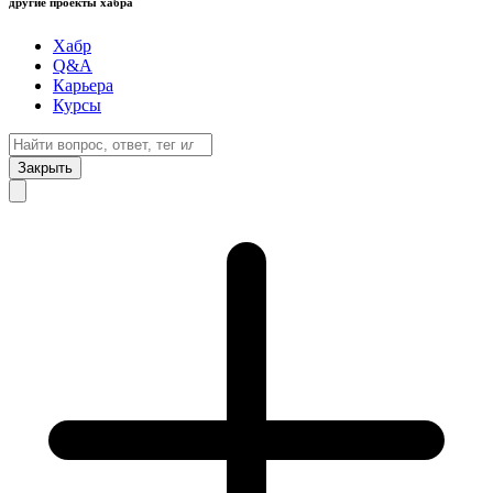
другие проекты хабра
Хабр
Q&A
Карьера
Курсы
Закрыть