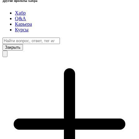
другие проекты хабра
Хабр
Q&A
Карьера
Курсы
Закрыть