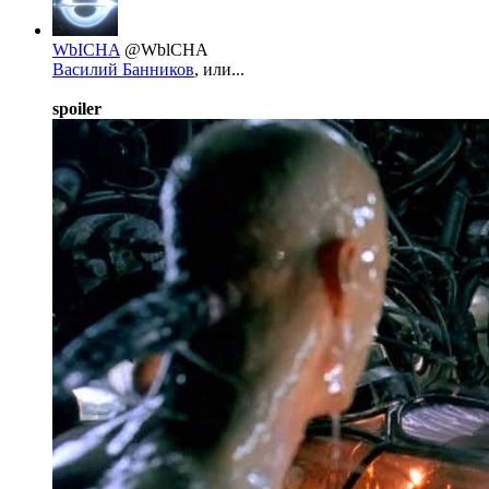
WbICHA
@WblCHA
Василий Банников
, или...
spoiler