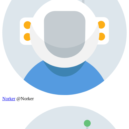
Norker
@Norker