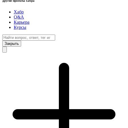
другие проекты хабра
Хабр
Q&A
Карьера
Курсы
Закрыть