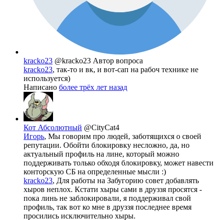
kracko23
@kracko23
Автор вопроса
kracko23
, так-то и вк, и вот-сап на рабоч технике не
используется)
Написано
более трёх лет назад
Кот Абсолютный
@CityCat4
Игорь
, Мы говорим про людей, заботящихся о своей
репутации. Обойти блокировку несложно, да, но
актуальный профиль на лине, который можно
поддерживать только обходя блокировку, может навести
конторскую СБ на определенные мысли :)
kracko23
, Для работы на Забугорию совет добавлять
хыров неплох. Кстати хыры сами в друззя просятся -
пока линь не заблокировали, я поддерживал свой
профиль, так вот ко мне в друззя последнее время
просились исключительно хыры.