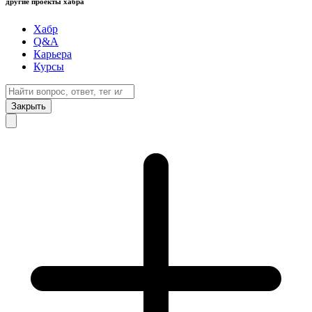
другие проекты хабра
Хабр
Q&A
Карьера
Курсы
Закрыть