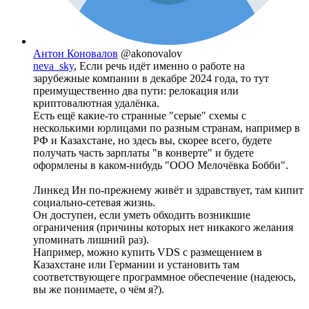
Антон Коновалов
@akonovalov
neva_sky
, Если речь идёт именно о работе на
зарубежные компании в декабре 2024 года, то тут
преимущественно два пути: релокация или
криптовалютная удалёнка.
Есть ещё какие-то странные "серые" схемы с
несколькими юрлицами по разным странам, например в
РФ и Казахстане, но здесь вы, скорее всего, будете
получать часть зарплаты "в конверте" и будете
оформлены в каком-нибудь "ООО Мелочёвка Бобби".
Линкед Ин по-прежнему живёт и здравствует, там кипит
социально-сетевая жизнь.
Он доступен, если уметь обходить возникшие
ограничения (причины которых нет никакого желания
упоминать лишний раз).
Например, можно купить VDS с размещением в
Казахстане или Германии и установить там
соответствующеге программное обеспечение (надеюсь,
вы же понимаете, о чём я?).