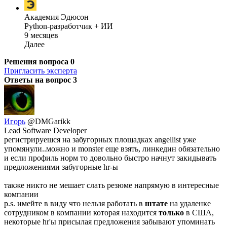
Академия Эдюсон
Python-разработчик + ИИ
9 месяцев
Далее
Решения вопроса
0
Пригласить эксперта
Ответы на вопрос
3
Игорь
@DMGarikk
Lead Software Developer
регистрируешся на забугорных площадках angellist уже
упомянули..можно и monster еще взять, линкедин обязательно
и если профиль норм то довольно быстро начнут закидывать
предложениями забугорные hr-ы
также никто не мешает слать резюме напрямую в интересные
компании
p.s. имейте в виду что нельзя работать в
штате
на удаленке
сотрудником в компании которая находится
только
в США,
некоторые hr'ы присылая предложения забывают упоминать