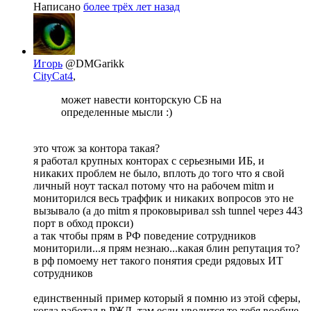
Написано
более трёх лет назад
Игорь
@DMGarikk
CityCat4
,
может навести конторскую СБ на
определенные мысли :)
это чтож за контора такая?
я работал крупных конторах с серьезными ИБ, и
никаких проблем не было, вплоть до того что я свой
личный ноут таскал потому что на рабочем mitm и
мониторился весь траффик и никаких вопросов это не
вызывало (а до mitm я проковыривал ssh tunnel через 443
порт в обход прокси)
а так чтобы прям в РФ поведение сотрудников
мониторили...я прям незнаю...какая блин репутация то?
в рф помоему нет такого понятия среди рядовых ИТ
сотрудников
единственный пример который я помню из этой сферы,
когда работал в РЖД, там если уволится то тебя вообще