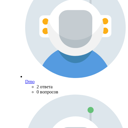
Drno
2 ответа
0 вопросов