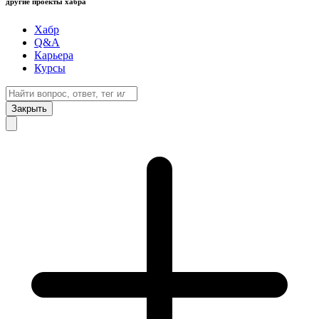
другие проекты хабра
Хабр
Q&A
Карьера
Курсы
Закрыть