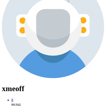
xmeoff
8
вклад