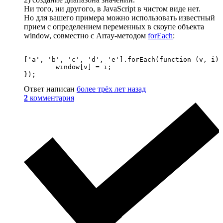
Ни того, ни другого, в JavaScript в чистом виде нет.
Но для вашего примера можно использовать известный
прием с определением переменных в скоупе объекта
window, совместно с Array-методом
forEach
:
['a', 'b', 'c', 'd', 'e'].forEach(function (v, i) 
	window[v] = i;

});
Ответ написан
более трёх лет назад
2
комментария