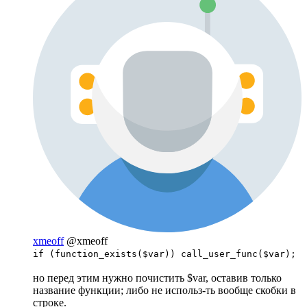
xmeoff
@xmeoff
if (function_exists($var)) call_user_func($var);
но перед этим нужно почистить $var, оставив только
название функции; либо не использ-ть вообще скобки в
строке.