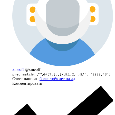
xmeoff
@xmeoff
preg_match('/^\d+(?:[.,]\d{1,2}|)$/', '3232,43')
Ответ написан
более трёх лет назад
Комментировать