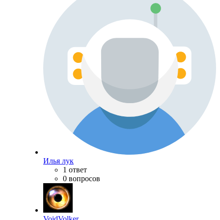
Илья лук
1 ответ
0 вопросов
VoidVolker