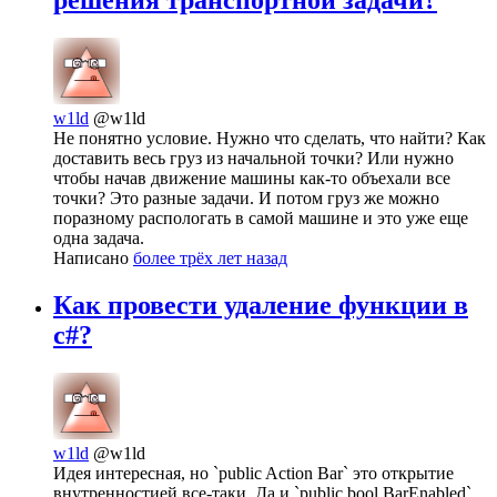
w1ld
@w1ld
Не понятно условие. Нужно что сделать, что найти? Как
доставить весь груз из начальной точки? Или нужно
чтобы начав движение машины как-то объехали все
точки? Это разные задачи. И потом груз же можно
поразному распологать в самой машине и это уже еще
одна задача.
Написано
более трёх лет назад
Как провести удаление функции в
c#?
w1ld
@w1ld
Идея интересная, но `public Action Bar` это открытие
внутренностией все-таки. Да и `public bool BarEnabled`