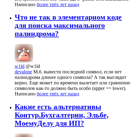
Написано
более трёх лет назад
Что не так в элементарном коде
для поиска максимального
палиндрома?
w1ld
@w1ld
devalone
М.б. вывести последний символ, если нет
палиндрома длинее одного символа? А так выглядит
верно. Еще может по времени вылетает или сравнение
символов как-то должно быть особо (upper == lower).
Написано
более трёх лет назад
Какие есть альтернативы
Контур.Бухгалтерии, Эльбе,
МоемуДелу для ИП?