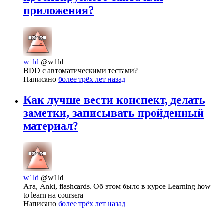
приложения?
w1ld
@w1ld
BDD с автоматическими тестами?
Написано
более трёх лет назад
Как лучше вести конспект, делать
заметки, записывать пройденный
материал?
w1ld
@w1ld
Ага, Anki, flashcards. Об этом было в курсе Learning how
to learn на coursera
Написано
более трёх лет назад