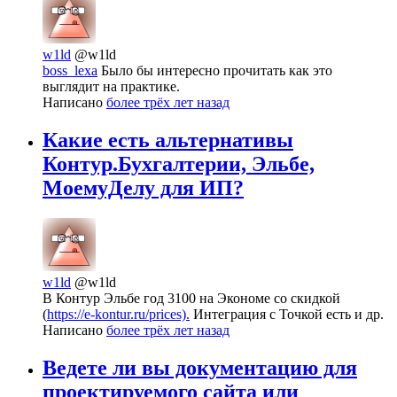
w1ld
@w1ld
boss_lexa
Было бы интересно прочитать как это
выглядит на практике.
Написано
более трёх лет назад
Какие есть альтернативы
Контур.Бухгалтерии, Эльбе,
МоемуДелу для ИП?
w1ld
@w1ld
В Контур Эльбе год 3100 на Экономе со скидкой
(
https://e-kontur.ru/prices).
Интеграция с Точкой есть и др.
Написано
более трёх лет назад
Ведете ли вы документацию для
проектируемого сайта или