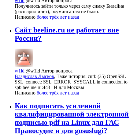
w1ld
@w1ld
Автор вопроса
Получилось зайти только через саму симку Билайна
(расшарил инет), роуминга там не было.
Написано
более трёх лет назад
Сайт beeline.ru не работает вне
России?
w1ld
@w1ld
Автор вопроса
Владислав Лысков
, Таже история: curl: (35) OpenSSL
SSL_connect: SSL_ERROR_SYSCALL in connection to
spb.beeline.ru:443 . И для Москвы
Написано
более трёх лет назад
Как подписать усиленной
квалифицированной электронной
подписью pdf на Linux для ГАС
Правосудие и для gosuslugi?