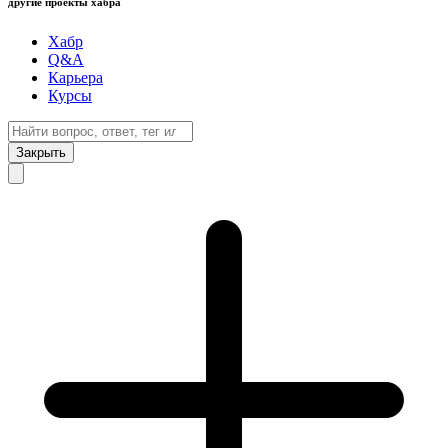
другие проекты хабра
Хабр
Q&A
Карьера
Курсы
Закрыть