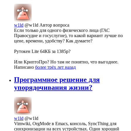
w1ld
@w1ld
Автор вопроса
Если только для одного физического лица (ГАС
Правосудие и госуслугие), то какой вариант лучше по
цене, времени, удобству? Как думаете?
Рутокен Lite 64КБ за 1385р?
Или КриптоПро? Но там не понятно, что выгоднее.
Написано
более трёх лет назад
Программное решение для
упорядочивания жизни?
w1ld
@w1ld
Vimwiki, OrgMode в Emacs, консоль, SyncThing для
синхронизации на всех устройствах. Один хороший