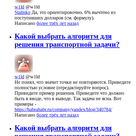
w1ld
@w1ld
Stalinko
Да, это ориентировочно. 6% вычтено из
поступивших долларов (см. формулу).
Написано
более трёх лет назад
Какой выбрать алгоритм для
решения транспортной задачи?
w1ld
@w1ld
Не понял, что значит точки не повторяются. Приведите
полностью условие (отредактируйте вопрос).
Привидите пример решения. Приведите что должно
быть в вводе, что в выводе. Так задача не ясна. Вот
примеры -
https://habrahabr.ru/company/yandex/blog/340784/
Написано
более трёх лет назад
Какой выбрать алгоритм для
решения транспортной задачи?