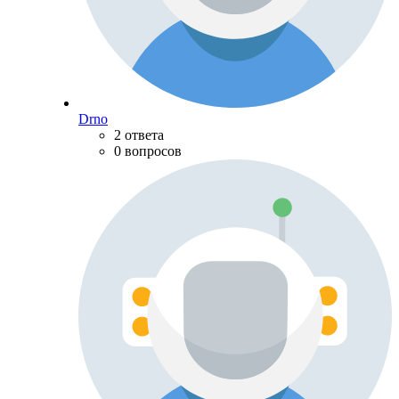
Drno
2 ответа
0 вопросов