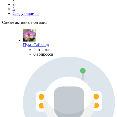
2
3
Следующие →
Самые активные сегодня
Пума Тайланд
5 ответов
0 вопросов