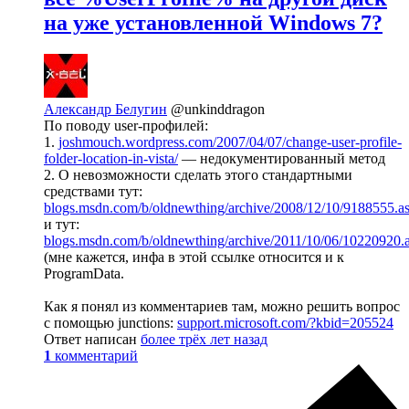
на уже установленной Windows 7?
Александр Белугин
@unkinddragon
По поводу user-профилей:
1.
joshmouch.wordpress.com/2007/04/07/change-user-profile-
folder-location-in-vista/
— недокументированный метод
2. О невозможности сделать этого стандартными
средствами тут:
blogs.msdn.com/b/oldnewthing/archive/2008/12/10/9188555.a
и тут:
blogs.msdn.com/b/oldnewthing/archive/2011/10/06/10220920.
(мне кажется, инфа в этой ссылке относится и к
ProgramData.
Как я понял из комментариев там, можно решить вопрос
с помощью junctions:
support.microsoft.com/?kbid=205524
Ответ написан
более трёх лет назад
1
комментарий