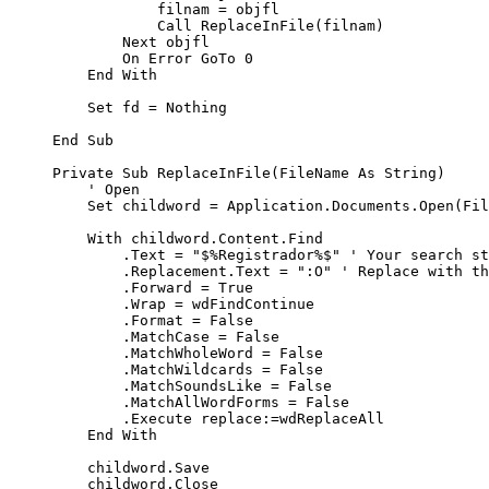
            filnam = objfl

            Call ReplaceInFile(filnam)

        Next objfl

        On Error GoTo 0

    End With

    Set fd = Nothing

End Sub

Private Sub ReplaceInFile(FileName As String)

    ' Open 

    Set childword = Application.Documents.Open(Fil
    With childword.Content.Find

        .Text = "$%Registrador%$" ' Your search st
        .Replacement.Text = ":O" ' Replace with th
        .Forward = True

        .Wrap = wdFindContinue

        .Format = False

        .MatchCase = False

        .MatchWholeWord = False

        .MatchWildcards = False

        .MatchSoundsLike = False

        .MatchAllWordForms = False

        .Execute replace:=wdReplaceAll

    End With

    childword.Save

    childword.Close
