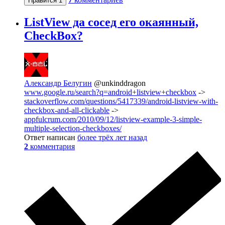
Нравится
1
ListView да сосед его окаянный,
CheckBox?
Александр Белугин
@unkinddragon
www.google.ru/search?q=android+listview+checkbox
->
stackoverflow.com/questions/5417339/android-listview-with-
checkbox-and-all-clickable
->
appfulcrum.com/2010/09/12/listview-example-3-simple-
multiple-selection-checkboxes/
Ответ написан
более трёх лет назад
2
комментария