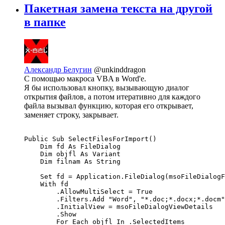
Пакетная замена текста на другой
в папке
Александр Белугин
@unkinddragon
С помощью макроса VBA в Word'е.
Я бы использовал кнопку, вызывающую диалог
открытия файлов, а потом итеративно для каждого
файла вызывал функцию, которая его открывает,
заменяет строку, закрывает.
Public Sub SelectFilesForImport()

    Dim fd As FileDialog

    Dim objfl As Variant

    Dim filnam As String

    Set fd = Application.FileDialog(msoFileDialogF
    With fd

        .AllowMultiSelect = True

        .Filters.Add "Word", "*.doc;*.docx;*.docm"

        .InitialView = msoFileDialogViewDetails

        .Show

        For Each objfl In .SelectedItems
