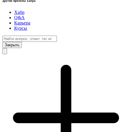
другие проекты хабра
Хабр
Q&A
Карьера
Курсы
Закрыть