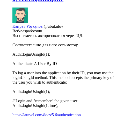
Кайрат Убукулов
@ubukulov
Веб-разработчик
Вы пытаетесь авторизоваться через ИД.
Соответственно для него есть метод:
Auth::loginUsingId(1);
Authenticate A User By ID
To log a user into the application by their ID, you may use the
loginUsingId method. This method accepts the primary key of
the user you wish to authenticate:
Auth::loginUsingId(1);
// Login and "remember" the given user...
Auth::loginUsingId(1, true);
https://laravel.com/docs/5.6/authentication