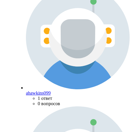
ahawkins099
1 ответ
0 вопросов