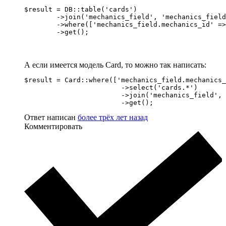
$result = DB::table('cards')

	->join('mechanics_field', 'mechanics_field.mechanics_id', '=', 'cards.mechanic_id')

	->where(['mechanics_field.mechanics_id' => 1, 'cards.cost' => 3])

	->get();
А если имеется модель Card, то можно так написать:
$result = Card::where(['mechanics_field.mechanics_
			->select('cards.*')

			->join('mechanics_field', 'mechanics_field.mechanics_id', '=', 'cards.mechanic_id')

			->get();
Ответ написан
более трёх лет назад
Комментировать