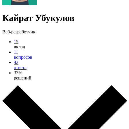
Кайрат Убукулов
Веб-разработчик
15
вклад
11
вопросов
42
ответа
33%
решений