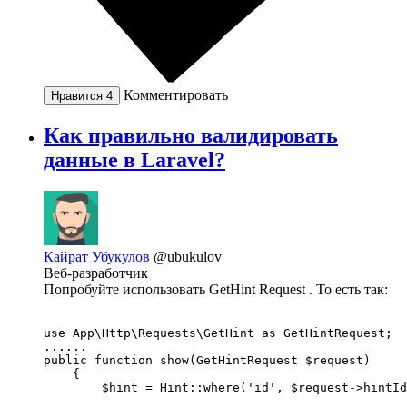
Комментировать
Нравится
4
Как правильно валидировать
данные в Laravel?
Кайрат Убукулов
@ubukulov
Веб-разработчик
Попробуйте использовать GetHint Request . То есть так:
use App\Http\Requests\GetHint as GetHintRequest;

......

public function show(GetHintRequest $request)

    {

        $hint = Hint::where('id', $request->hintId