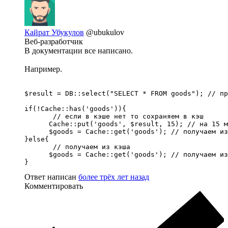
Кайрат Убукулов
@ubukulov
Веб-разработчик
В документации все написано.
Например.
$result = DB::select("SELECT * FROM goods"); // пр
if(!Cache::has('goods')){

       // если в кэше нет то сохраняем в кэш

      Cache::put('goods', $result, 15); // на 15 м
      $goods = Cache::get('goods'); // получаем из
}else{

       // получаем из кэша

      $goods = Cache::get('goods'); // получаем из
}
Ответ написан
более трёх лет назад
Комментировать