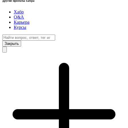
другие проекты хабра
Хабр
Q&A
Карьера
Курсы
Закрыть