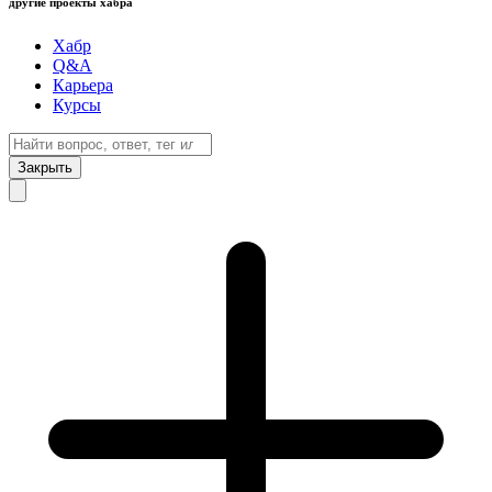
другие проекты хабра
Хабр
Q&A
Карьера
Курсы
Закрыть