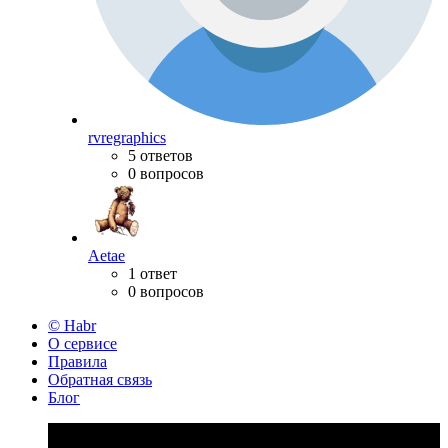
rvregraphics
5 ответов
0 вопросов
Aetae
1 ответ
0 вопросов
© Habr
О сервисе
Правила
Обратная связь
Блог