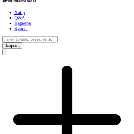
другие проекты хабра
Хабр
Q&A
Карьера
Курсы
Закрыть