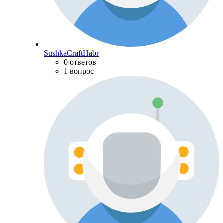
SushkaCraftHabr
0 ответов
1 вопрос