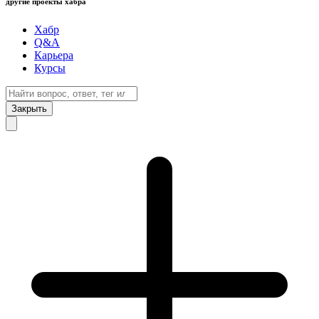
другие проекты хабра
Хабр
Q&A
Карьера
Курсы
Закрыть