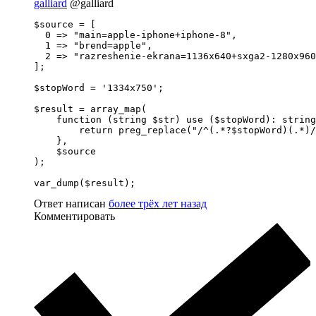
galliard
@galliard
$source = [

  0 => "main=apple-iphone+iphone-8",

  1 => "brend=apple",

  2 => "razreshenie-ekrana=1136x640+sxga2-1280x960
];

$stopWord = '1334x750';

$result = array_map(

    function (string $str) use ($stopWord): string
        return preg_replace("/^(.*?$stopWord)(.*)/
    },

    $source

);

var_dump($result);
Ответ написан
более трёх лет назад
Комментировать