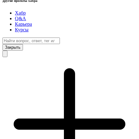
другие проекты хабра
Хабр
Q&A
Карьера
Курсы
Закрыть