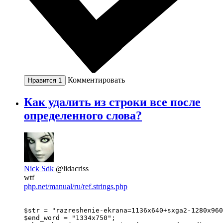
Комментировать
Нравится
1
Как удалить из строки все после
определенного слова?
Nick Sdk
@lidacriss
wtf
php.net/manual/ru/ref.strings.php
$str = "razreshenie-ekrana=1136x640+sxga2-1280x960
$end_word = "1334x750";
