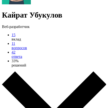
Кайрат Убукулов
Веб-разработчик
15
вклад
11
вопросов
42
ответа
33%
решений