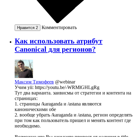
Комментировать
Нравится
2
Как использовать атрибут
Canonical для регионов?
Максим Тимофеев
@webinar
Учим yii: https://youtu.be/-WRMlGHLgRg
Тут два варианта. заивисмы от стратегии и контента на
страницах:
1. страницы /karaganda и /astana являются
каноническими обе
2. вообще убрать /karaganda и /astana, регион определять
при том как пользователь пришел и менять контент где
необходимо.
Возможно что Вы ожидаете прирост от наличия в title