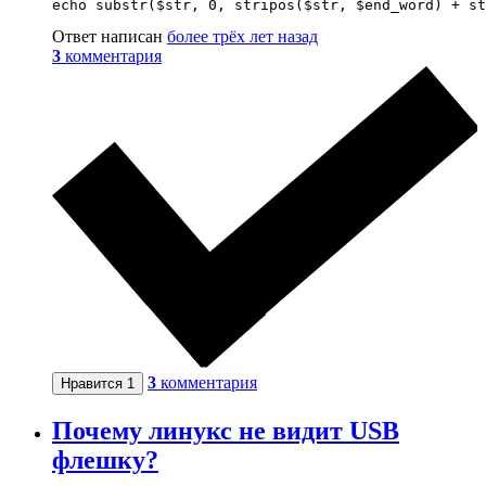
echo substr($str, 0, stripos($str, $end_word) + st
Ответ написан
более трёх лет назад
3
комментария
3
комментария
Нравится
1
Почему линукс не видит USB
флешку?