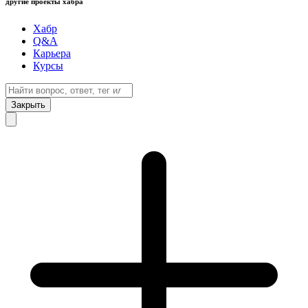
другие проекты хабра
Хабр
Q&A
Карьера
Курсы
Закрыть