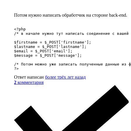
Потом нужно написать обработчик на стороне back-end.
<?php

/* в начале нужно тут написать соединение с вашей 
$firstname = $_POST['firstname'];

$lastname = $_POST['lastname'];

$email = $_POST['email'];

$message = $_POST['message'];

/* Потом можно уже записать полученные данные из ф
?>
Ответ написан
более трёх лет назад
2
комментария