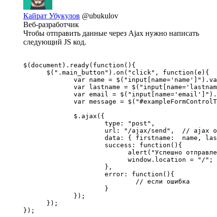
Кайрат Убукулов
@ubukulov
Веб-разработчик
Чтобы отправить данные через Ajax нужно написать
следующий JS код.
$(document).ready(function(){

      $(".main_button").on("click", function(e){

             var name = $("input[name='name']").va
             var lastname = $("input[name='lastnam
             var email = $("input[name='email']").
             var message = $("#exampleFormControlT
             $.ajax({

                     type: "post",

                     url: "/ajax/send",  // ajax о
                     data: { firstname:  name, las
                     success: function(){

                           alert("Успешно отправле
                           window.location = "/"; 
                     },

                     error: function(){

                             // если ошибка 

                     }

             });

      });

});