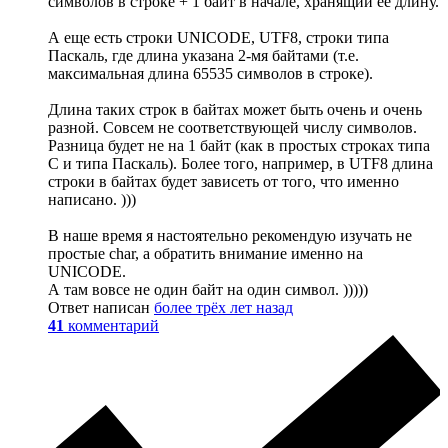
символов в строке + 1 байт в начале, хранящий её длину.
А еще есть строки UNICODE, UTF8, строки типа
Паскаль, где длина указана 2-мя байтами (т.е.
максимальная длина 65535 символов в строке).
Длина таких строк в байтах может быть очень и очень
разной. Совсем не соответствующей числу символов.
Разница будет не на 1 байт (как в простых строках типа
С и типа Паскаль). Более того, например, в UTF8 длина
строки в байтах будет зависеть от того, что именно
написано. )))
В наше время я настоятельно рекомендую изучать не
простые char, а обратить внимание именно на
UNICODE.
А там вовсе не один байт на один символ. )))))
Ответ написан
более трёх лет назад
41
комментарий