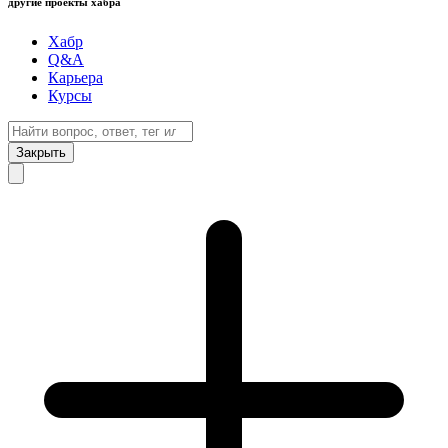
другие проекты хабра
Хабр
Q&A
Карьера
Курсы
Закрыть