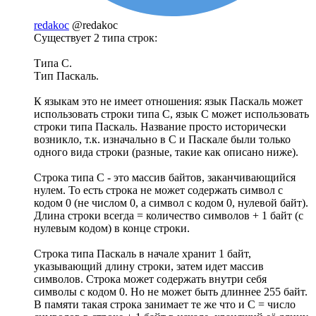
redakoc
@redakoc
Существует 2 типа строк:
Типа С.
Тип Паскаль.
К языкам это не имеет отношения: язык Паскаль может
использовать строки типа С, язык С может использовать
строки типа Паскаль. Название просто исторически
возникло, т.к. изначально в С и Паскале были только
одного вида строки (разные, такие как описано ниже).
Строка типа С - это массив байтов, заканчивающийся
нулем. То есть строка не может содержать символ с
кодом 0 (не числом 0, а символ с кодом 0, нулевой байт).
Длина строки всегда = количество символов + 1 байт (с
нулевым кодом) в конце строки.
Строка типа Паскаль в начале хранит 1 байт,
указывающий длину строки, затем идет массив
символов. Строка может содержать внутри себя
символы с кодом 0. Но не может быть длиннее 255 байт.
В памяти такая строка занимает те же что и С = число