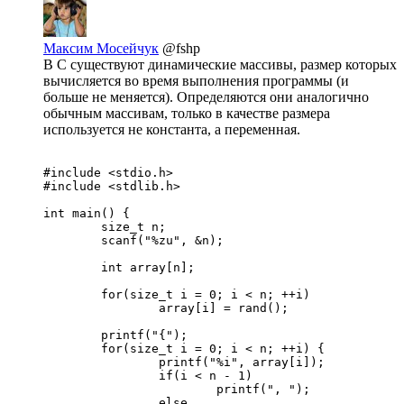
Максим Мосейчук
@fshp
В C существуют динамические массивы, размер которых
вычисляется во время выполнения программы (и
больше не меняется). Определяются они аналогично
обычным массивам, только в качестве размера
используется не константа, а переменная.
#include <stdio.h>

#include <stdlib.h>

int main() {

	size_t n;

	scanf("%zu", &n);

	int array[n];

	for(size_t i = 0; i < n; ++i)

		array[i] = rand();

	printf("{");

	for(size_t i = 0; i < n; ++i) {

		printf("%i", array[i]);

		if(i < n - 1)

			printf(", ");

		else
