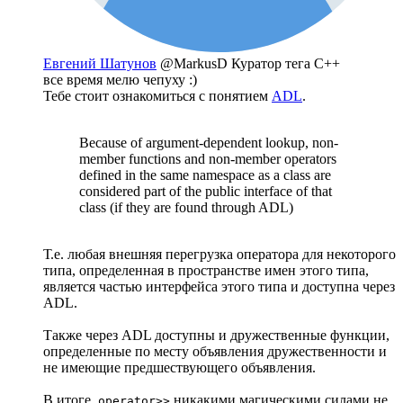
Евгений Шатунов
@MarkusD
Куратор тега C++
все время мелю чепуху :)
Тебе стоит ознакомиться с понятием
ADL
.
Because of argument-dependent lookup, non-
member functions and non-member operators
defined in the same namespace as a class are
considered part of the public interface of that
class (if they are found through ADL)
Т.е. любая внешняя перегрузка оператора для некоторого
типа, определенная в пространстве имен этого типа,
является частью интерфейса этого типа и доступна через
ADL.
Также через ADL доступны и дружественные функции,
определенные по месту объявления дружественности и
не имеющие предшествующего объявления.
В итоге,
никакими магическими силами не
operator>>