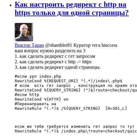
Как настроить редирект с http на
https только для одной страницы?
Виктор Таран
@shambler81
Куратор тега htaccess
ваш вопрос нужно разделить на 3
1. как сделать редирект с гет запросом
2. как сделать редирект с http -> https
3. как сделать редирект одной страницы.
#если урл index.php

RewriteCond %{REQUEST_URI} ^(.*)/index\.php$

# если  есть гет запрос , конструкция по краям это
RewriteCond %{QUERY_STRING} (^|&)route=checkout/qu
#если http

RewriteCond %{HTTP} on

#Перенаправить на 

RewriteRule ^(.*)$ /%{QUERY_STRING}  [R=301,L]
если же тебе требуется изменить гет запрос то тут 
RewriteRule ^(.*)$ /index.php\?route=checkout/quic