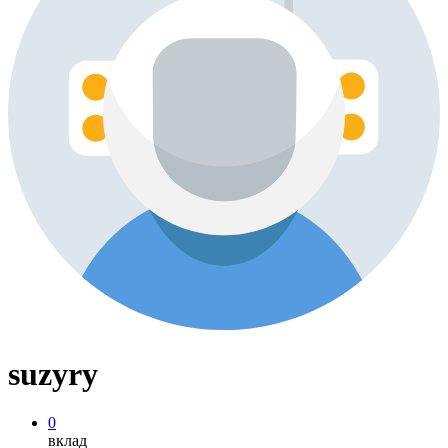
suzyry
0
вклад