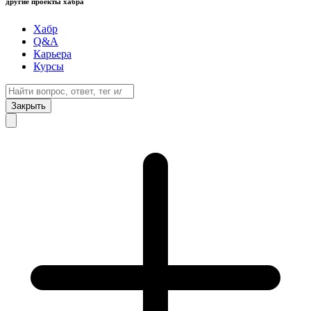
другие проекты хабра
Хабр
Q&A
Карьера
Курсы
Закрыть