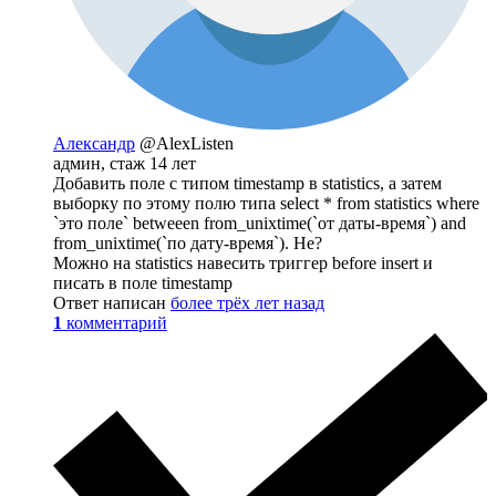
Александр
@AlexListen
админ, стаж 14 лет
Добавить поле c типом timestamp в statistics, а затем
выборку по этому полю типа select * from statistics where
`это поле` betweeen from_unixtime(`от даты-время`) and
from_unixtime(`по дату-время`). Не?
Можно на statistics навесить триггер before insert и
писать в поле timestamp
Ответ написан
более трёх лет назад
1
комментарий