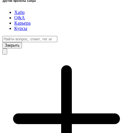
другие проекты хабра
Хабр
Q&A
Карьера
Курсы
Закрыть