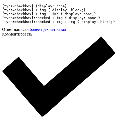
[type=checkbox] {display: none}

[type=checkbox] + img { display: block;}

[type=checkbox] + img + img { display: none;}

[type=checkbox]:checked + img { display: none;}

[type=checkbox]:checked + img + img { display: block;}
Ответ написан
более трёх лет назад
Комментировать