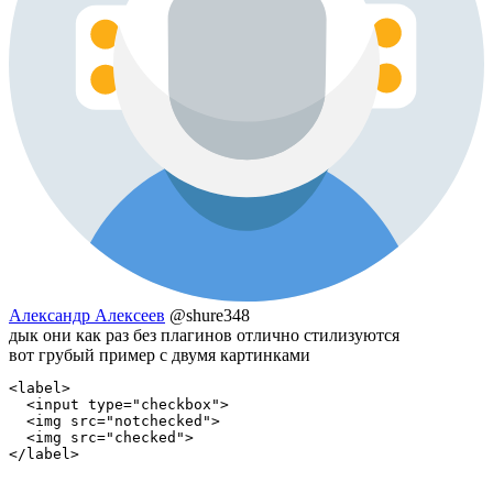
Александр Алексеев
@shure348
дык они как раз без плагинов отлично стилизуются
вот грубый пример с двумя картинками
<label>

  <input type="checkbox">

  <img src="notchecked">

  <img src="checked">

</label>