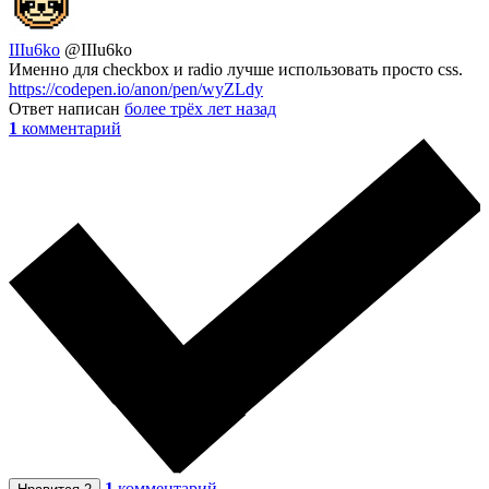
IIIu6ko
@IIIu6ko
Именно для checkbox и radio лучше использовать просто css.
https://codepen.io/anon/pen/wyZLdy
Ответ написан
более трёх лет назад
1
комментарий
1
комментарий