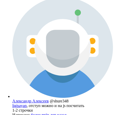
Александр Алексеев
@shure348
ligisayan
, отступ можно и на js посчитать
1-2 строчки
Написано
более трёх лет назад