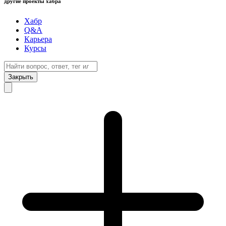
другие проекты хабра
Хабр
Q&A
Карьера
Курсы
Закрыть