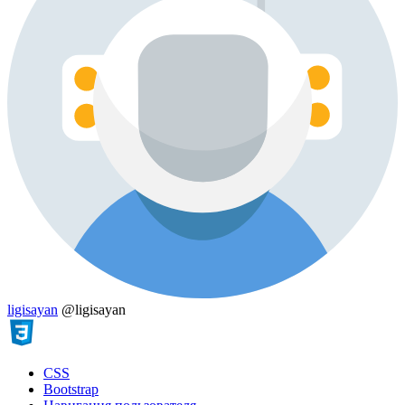
ligisayan
@ligisayan
CSS
Bootstrap