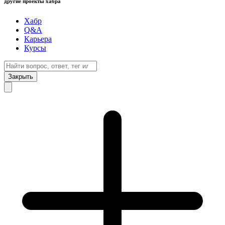
другие проекты хабра
Хабр
Q&A
Карьера
Курсы
Закрыть