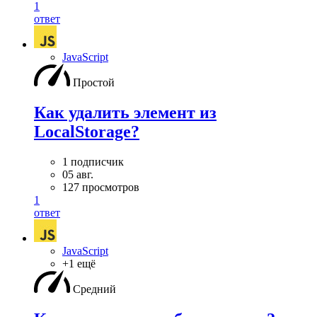
1
ответ
JavaScript
Простой
Как удалить элемент из
LocalStorage?
1 подписчик
05 авг.
127 просмотров
1
ответ
JavaScript
+1 ещё
Средний