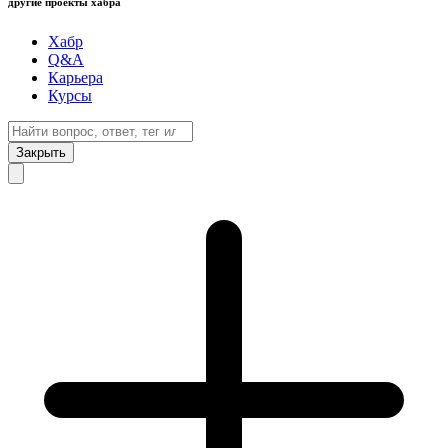
другие проекты хабра
Хабр
Q&A
Карьера
Курсы
Закрыть