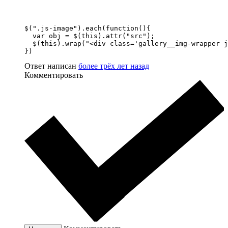
$(".js-image").each(function(){

  var obj = $(this).attr("src");

  $(this).wrap("<div class='gallery__img-wrapper j
})
Ответ написан
более трёх лет назад
Комментировать