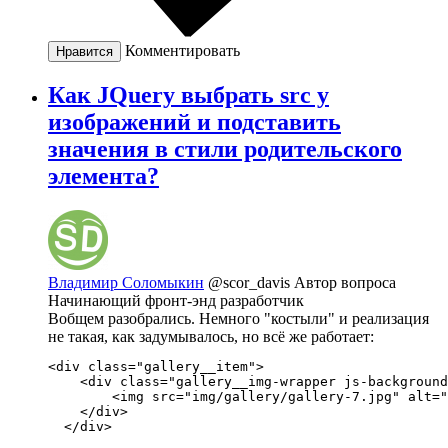
Комментировать
Нравится
Как JQuery выбрать src у
изображений и подставить
значения в стили родительского
элемента?
Владимир Соломыкин
@scor_davis
Автор вопроса
Начинающий фронт-энд разработчик
Вобщем разобрались. Немного "костыли" и реализация
не такая, как задумывалось, но всё же работает:
<div class="gallery__item"> 

    <div class="gallery__img-wrapper js-background
	<img src="img/gallery/gallery-7.jpg" alt="------------незаполенное описание------------" class="d-none js-image gallery__img">

    </div>

  </div>