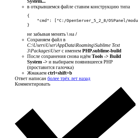
System...
в открывшемся файле ставим конструкцию типа
{

    "cmd": ["C:/OpenServer_5_2_8/OSPanel/modu
}
не забывая менять
\
на
/
Сохраняем файл в
C:\Users\User\AppData\Roaming\Sublime Text
3\Packages\User
с именем
PHP.sublime-build
После сохранения снова идём
Tools -> Build
System ->
и выбираем появившееся PHP
(проставится галочка)
Жмакаем
ctrl+shift+b
Ответ написан
более трёх лет назад
Комментировать