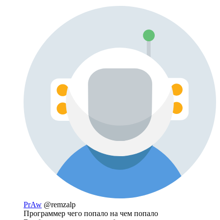
PrAw
@remzalp
Программер чего попало на чем попало