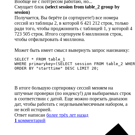
Вообще не с потгресом работаю, но...
Смущает блок
(select session from table_2 group by
session)
Получается, Вы берёте (и сортируете!) все номера
сессий из таблицы 2, в которой 6 421 212 строк, только
ради того, чтобы проджоинить с таблицей 1, у которой 4
723 505 строк. Итого сортируем 6 миллионов строк,
чтобы отфильтровать 4 миллиона.
Может быть имеет смысл вывернуть запрос наизнанку:
SELECT * FROM table_1 

WHERE primarykey=(SELECT session FROM table_2 WHER
ORDER BY "starttime" DESC LIMIT 20;
В итоге большую сортировку сессий меняем на
штучные проверки (по индексу!) для выбираемых строк
в соответствии с датой. Еще можно порезать диапазон
дат, чтобы работать с недельным/месячным набором, а
не всей историей.
Ответ написан
более трёх лет назад
1
комментарий