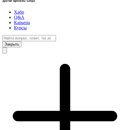
другие проекты хабра
Хабр
Q&A
Карьера
Курсы
Закрыть