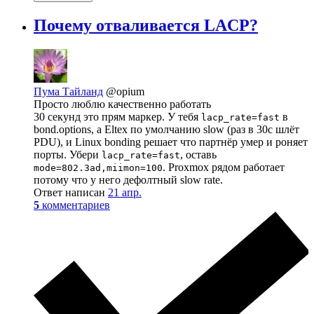
Почему отваливается LACP?
Пума Тайланд
@opium
Просто люблю качественно работать
30 секунд это прям маркер. У тебя
в
lacp_rate=fast
bond.options, а Eltex по умолчанию slow (раз в 30с шлёт
PDU), и Linux bonding решает что партнёр умер и роняет
порты. Убери
, оставь
lacp_rate=fast
. Proxmox рядом работает
mode=802.3ad,miimon=100
потому что у него дефолтный slow rate.
Ответ написан
21 апр.
5
комментариев