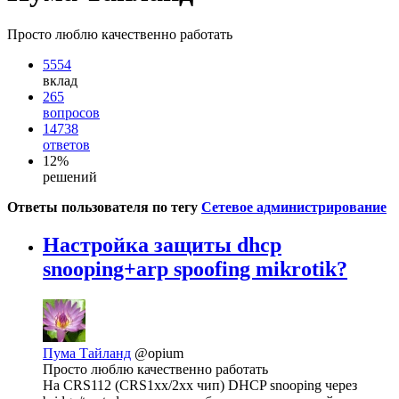
Просто люблю качественно работать
5554
вклад
265
вопросов
14738
ответов
12%
решений
Ответы пользователя по тегу
Сетевое администрирование
Настройка защиты dhcp
snooping+arp spoofing mikrotik?
Пума Тайланд
@opium
Просто люблю качественно работать
На CRS112 (CRS1xx/2xx чип) DHCP snooping через