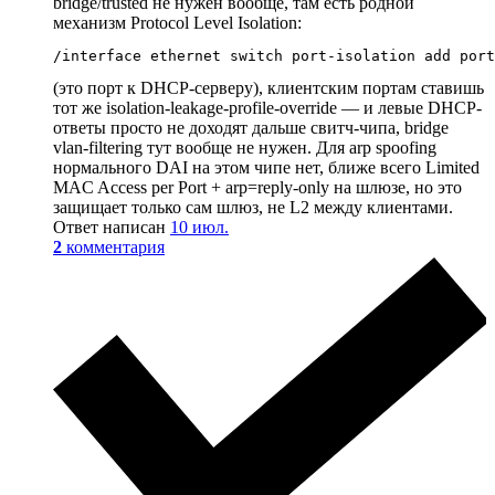
bridge/trusted не нужен вообще, там есть родной
механизм Protocol Level Isolation:
/interface ethernet switch port-isolation add port
(это порт к DHCP-серверу), клиентским портам ставишь
тот же isolation-leakage-profile-override — и левые DHCP-
ответы просто не доходят дальше свитч-чипа, bridge
vlan-filtering тут вообще не нужен. Для arp spoofing
нормального DAI на этом чипе нет, ближе всего Limited
MAC Access per Port + arp=reply-only на шлюзе, но это
защищает только сам шлюз, не L2 между клиентами.
Ответ написан
10 июл.
2
комментария