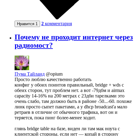
2
комментария
Нравится
1
Почему не проходит интернет через
радиомост?
Пума Тайланд
@opium
Просто люблю качественно работать
конфиг у обоих поинтов правильный, bridge + wds с
обеих сторон, тут проблем нет. а вот -79дбм и airmax
capacity 14-16% на 200 метрах с 23дби тарелками это
очень слабо, там должно быть в районе -50...-60. похоже
линк просто сыпет пакетами, а у dhcp broadcast'а мало
ретраев в отличие от обычного трафика, вот он и
теряется, пока пинг более-менее ходит.
глянь bridge table на базе, виден ли там мак ноута с
клиентской стороны. если нет — копай в сторону