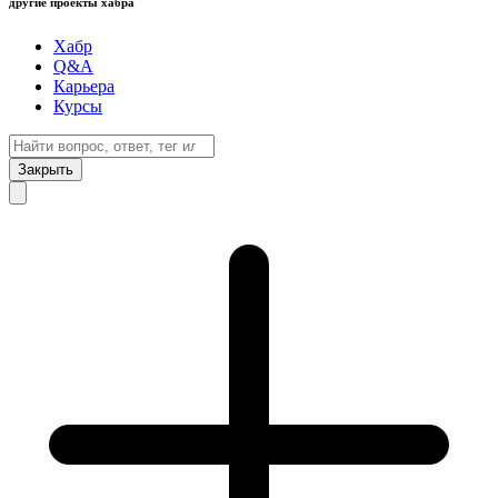
другие проекты хабра
Хабр
Q&A
Карьера
Курсы
Закрыть