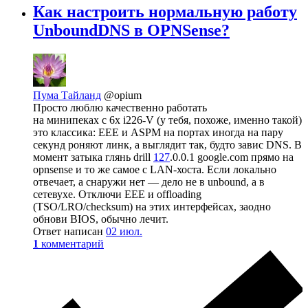
Как настроить нормальную работу
UnboundDNS в OPNSense?
Пума Тайланд
@opium
Просто люблю качественно работать
на минипеках с 6x i226-V (у тебя, похоже, именно такой)
это классика: EEE и ASPM на портах иногда на пару
секунд роняют линк, а выглядит так, будто завис DNS. В
момент затыка глянь drill
127
.0.0.1 google.com прямо на
opnsense и то же самое с LAN-хоста. Если локально
отвечает, а снаружи нет — дело не в unbound, а в
сетевухе. Отключи EEE и offloading
(TSO/LRO/checksum) на этих интерфейсах, заодно
обнови BIOS, обычно лечит.
Ответ написан
02 июл.
1
комментарий