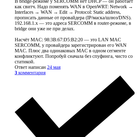
В bridge-режиме у SERCOMM нет DHCP — он работает
как свитч. Надо поменять WAN в OpenWRT: Network →
Interfaces → WAN → Edit → Protocol: Static address,
прописать данные от провайдера (IP/маска/шлюз/DNS).
192.168.1.x — это адреса SERCOMM в router-режиме, в
bridge они уже не при делах.
Насчёт MAC: 98:3B:67:D5:B2:20 — это LAN MAC
SERCOMM, у провайдера зарегистрирован его WAN
MAC. Плюс два одинаковых MAC в одном сегменте
конфликтуют. Попробуй сначала без спуфинга, чисто со
статикой.
Ответ написан
24 мая
3
комментария