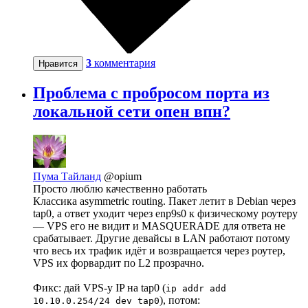
3
комментария
Нравится
Проблема с пробросом порта из
локальной сети опен впн?
Пума Тайланд
@opium
Просто люблю качественно работать
Классика asymmetric routing. Пакет летит в Debian через
tap0, а ответ уходит через enp9s0 к физическому роутеру
— VPS его не видит и MASQUERADE для ответа не
срабатывает. Другие девайсы в LAN работают потому
что весь их трафик идёт и возвращается через роутер,
VPS их форвардит по L2 прозрачно.
Фикс: дай VPS-у IP на tap0 (
ip addr add
), потом:
10.10.0.254/24 dev tap0