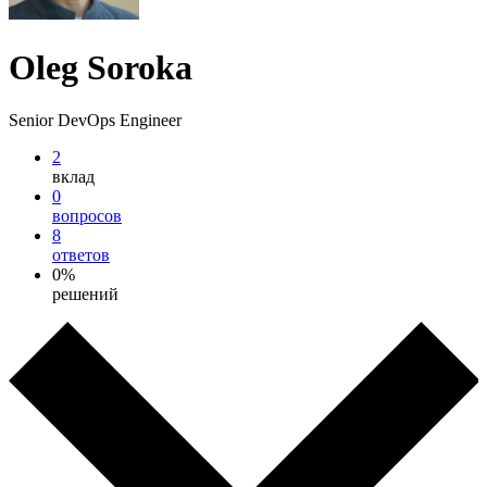
Oleg Soroka
Senior DevOps Engineer
2
вклад
0
вопросов
8
ответов
0%
решений