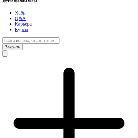
другие проекты хабра
Хабр
Q&A
Карьера
Курсы
Закрыть