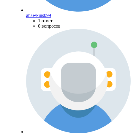
ahawkins099
1 ответ
0 вопросов