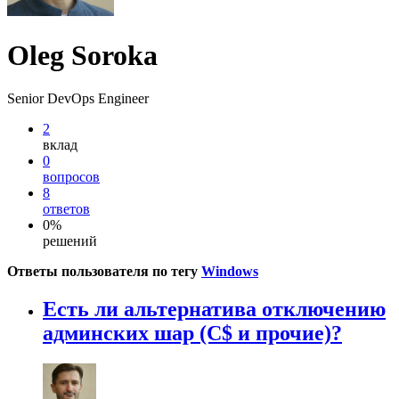
Oleg Soroka
Senior DevOps Engineer
2
вклад
0
вопросов
8
ответов
0%
решений
Ответы пользователя по тегу
Windows
Есть ли альтернатива отключению
админских шар (C$ и прочие)?