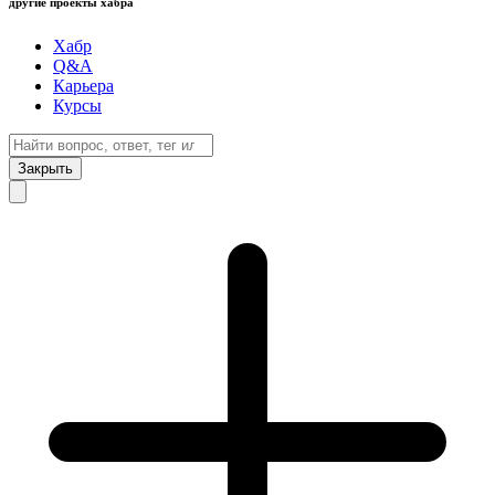
другие проекты хабра
Хабр
Q&A
Карьера
Курсы
Закрыть