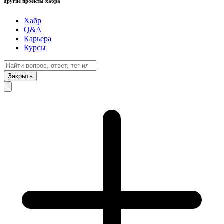
другие проекты хабра
Хабр
Q&A
Карьера
Курсы
Закрыть