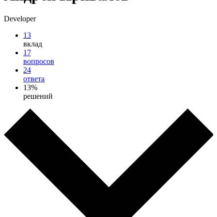
Developer
13
вклад
17
вопросов
24
ответа
13%
решений