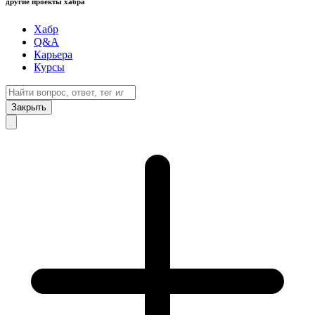
другие проекты хабра
Хабр
Q&A
Карьера
Курсы
Закрыть