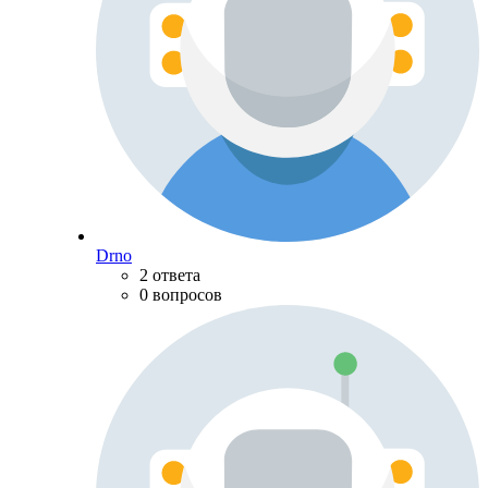
Drno
2 ответа
0 вопросов