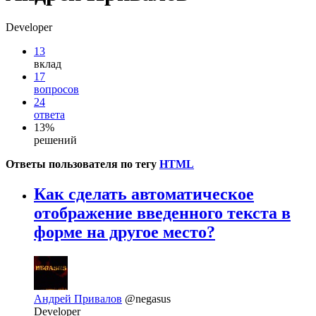
Developer
13
вклад
17
вопросов
24
ответа
13%
решений
Ответы пользователя по тегу
HTML
Как сделать автоматическое
отображение введенного текста в
форме на другое место?
Андрей Привалов
@negasus
Developer