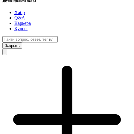
другие проекты хабра
Хабр
Q&A
Карьера
Курсы
Закрыть