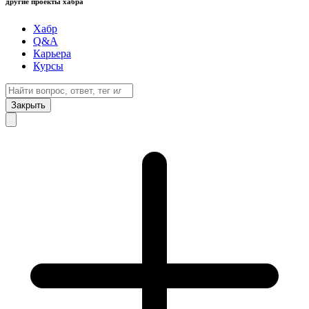
другие проекты хабра
Хабр
Q&A
Карьера
Курсы
Закрыть