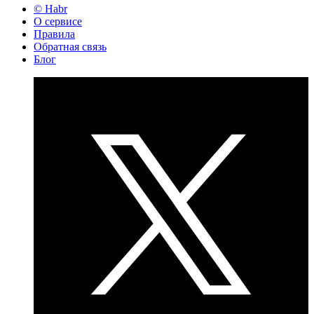
© Habr
О сервисе
Правила
Обратная связь
Блог