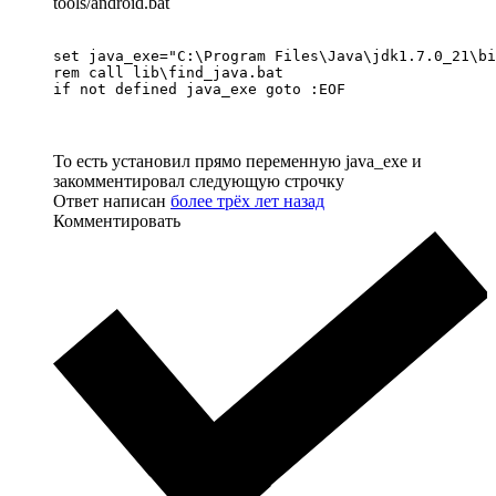
tools/android.bat
set java_exe="C:\Program Files\Java\jdk1.7.0_21\bi
rem call lib\find_java.bat

То есть установил прямо переменную java_exe и
закомментировал следующую строчку
Ответ написан
более трёх лет назад
Комментировать