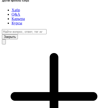
другие проекты хабра
Хабр
Q&A
Карьера
Курсы
Закрыть