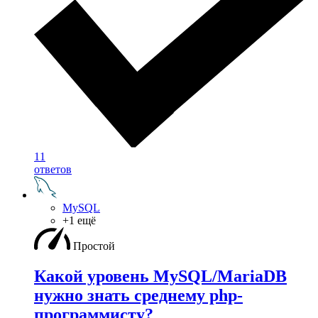
11
ответов
MySQL
+1 ещё
Простой
Какой уровень MySQL/MariaDB
нужно знать среднему php-
программисту?