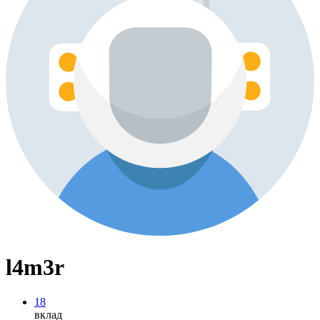
l4m3r
18
вклад