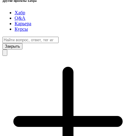
другие проекты хабра
Хабр
Q&A
Карьера
Курсы
Закрыть