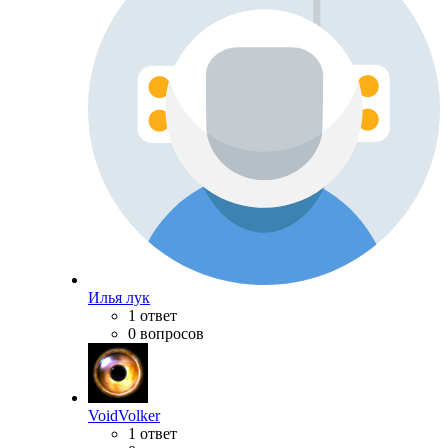
Илья лук
1 ответ
0 вопросов
VoidVolker
1 ответ