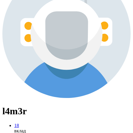
l4m3r
18
вклад