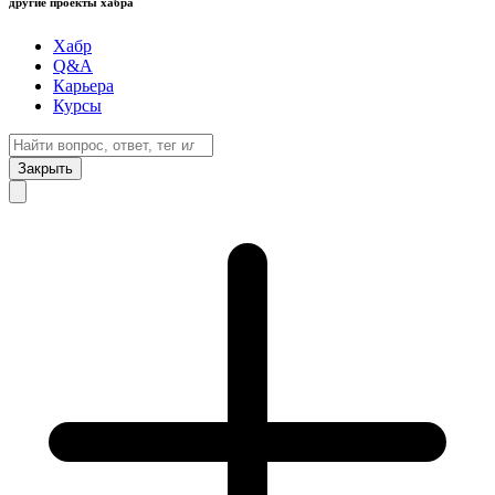
другие проекты хабра
Хабр
Q&A
Карьера
Курсы
Закрыть