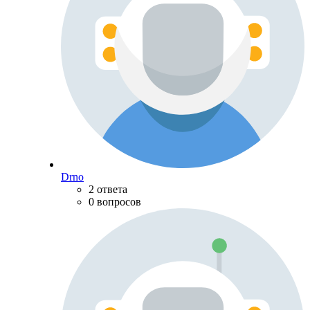
Drno
2 ответа
0 вопросов