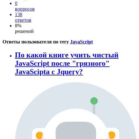
0
вопросов
138
ответов
8%
решений
Ответы пользователя по тегу
JavaScript
По какой книге учить чиcтый
JavaScript послe "грязного"
JavaScipta с Jquery?