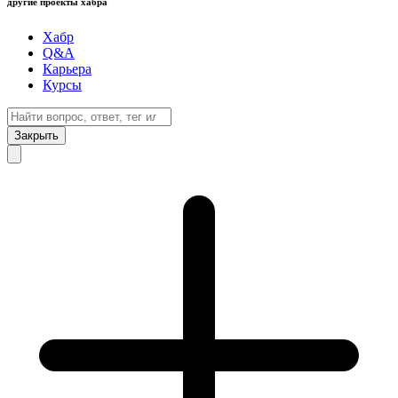
другие проекты хабра
Хабр
Q&A
Карьера
Курсы
Закрыть