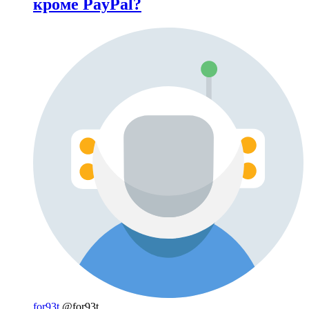
кроме PayPal?
for93t
@for93t