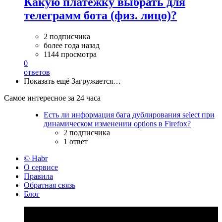
Какую платежку выбрать для
телеграмм бота (физ. лицо)?
2 подписчика
более года назад
1144 просмотра
0
ответов
Показать ещё
Загружается…
Самое интересное за 24 часа
Есть ли информация бага дублирования select при
динамическом изменении options в Firefox?
2 подписчика
1 ответ
© Habr
О сервисе
Правила
Обратная связь
Блог