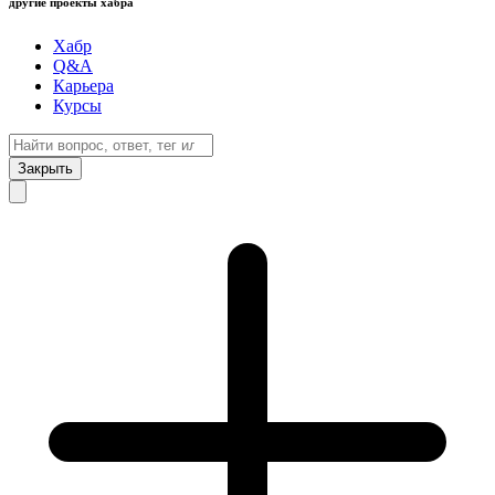
другие проекты хабра
Хабр
Q&A
Карьера
Курсы
Закрыть