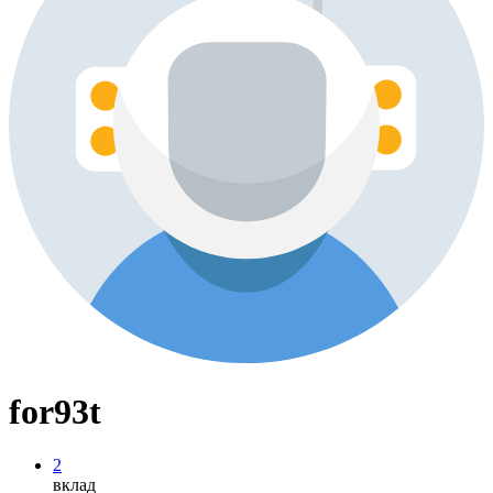
for93t
2
вклад