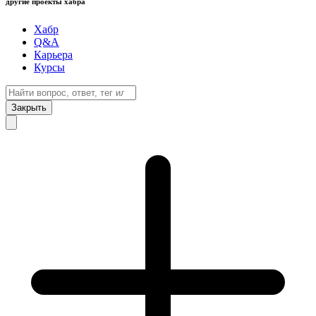
другие проекты хабра
Хабр
Q&A
Карьера
Курсы
Закрыть