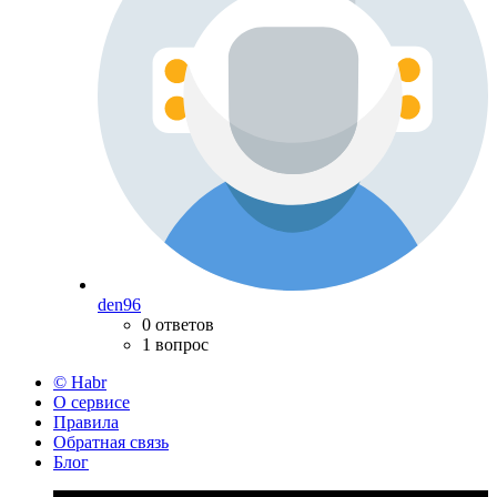
den96
0 ответов
1 вопрос
© Habr
О сервисе
Правила
Обратная связь
Блог