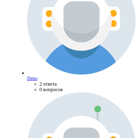
Drno
2 ответа
0 вопросов