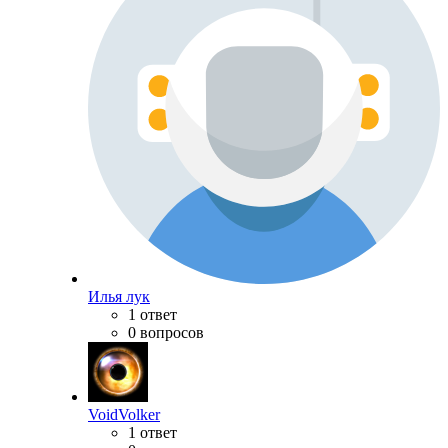
Илья лук
1 ответ
0 вопросов
VoidVolker
1 ответ