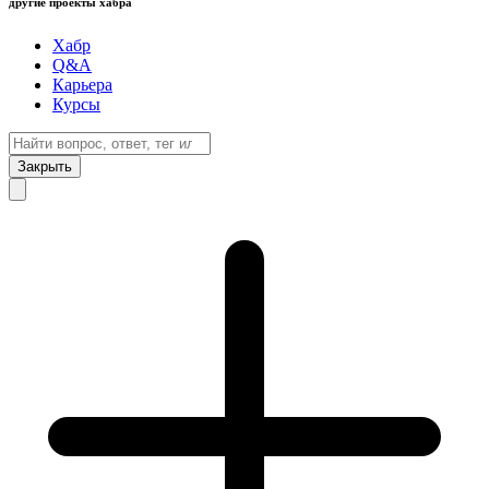
другие проекты хабра
Хабр
Q&A
Карьера
Курсы
Закрыть