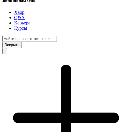
другие проекты хабра
Хабр
Q&A
Карьера
Курсы
Закрыть