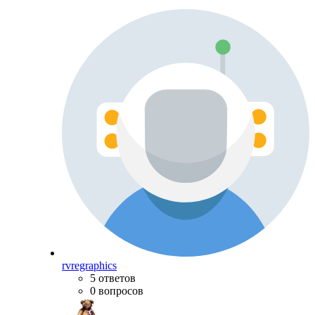
rvregraphics
5 ответов
0 вопросов