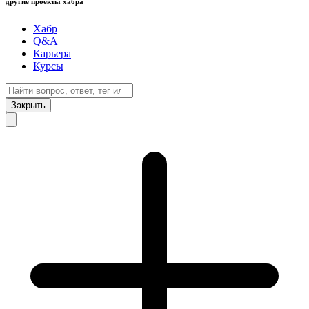
другие проекты хабра
Хабр
Q&A
Карьера
Курсы
Закрыть