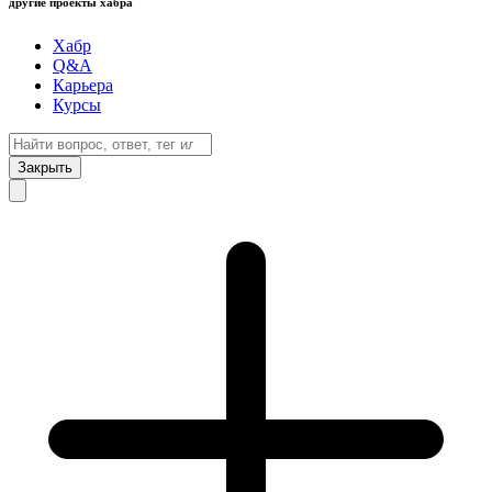
другие проекты хабра
Хабр
Q&A
Карьера
Курсы
Закрыть