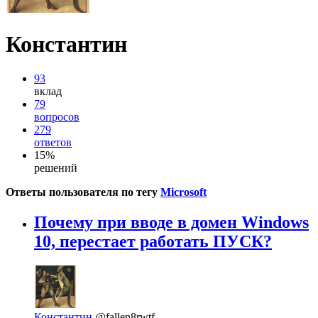
Константин
93
вклад
79
вопросов
279
ответов
15%
решений
Ответы пользователя по тегу
Microsoft
Почему при вводе в домен Windows
10, перестает работать ПУСК?
Константин
@fallen8rwtf