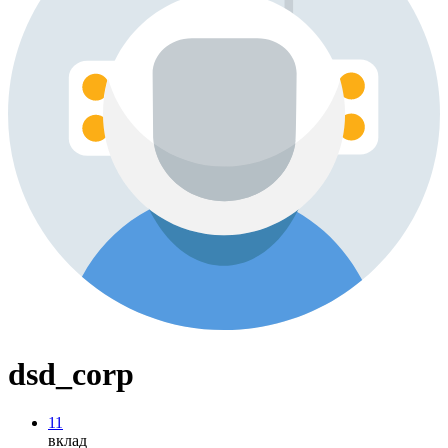
dsd_corp
11
вклад