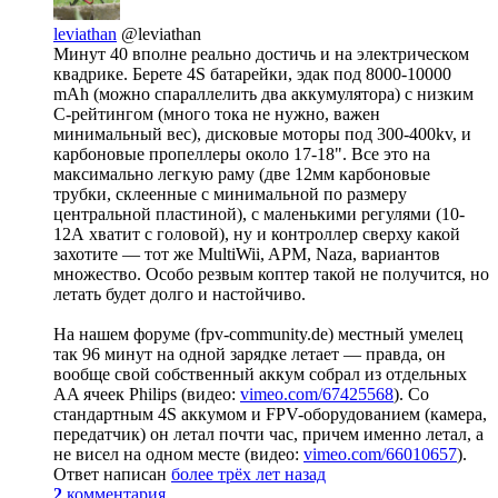
leviathan
@leviathan
Минут 40 вполне реально достичь и на электрическом
квадрике. Берете 4S батарейки, эдак под 8000-10000
mAh (можно спараллелить два аккумулятора) с низким
C-рейтингом (много тока не нужно, важен
минимальный вес), дисковые моторы под 300-400kv, и
карбоновыe пропеллеры около 17-18". Все это на
максимально легкую раму (две 12мм карбоновые
трубки, склеенные с минимальной по размеру
центральной пластиной), с маленькими регулями (10-
12А хватит с головой), ну и контроллер сверху какой
захотите — тот жe MultiWii, APM, Nazа, вариантов
множество. Особо резвым коптер такой не получится, но
летать будет долго и настойчиво.
На нашем форуме (fpv-community.de) местный умелец
так 96 минут на одной зарядке летает — правда, он
вообще свой собственный аккум собрал из отдельных
AA ячеек Philips (видео:
vimeo.com/67425568
). Сo
стандартным 4S аккумом и FPV-оборудованием (камера,
передатчик) он летал почти час, причем именно летал, а
не висел на одном месте (видео:
vimeo.com/66010657
).
Ответ написан
более трёх лет назад
2
комментария