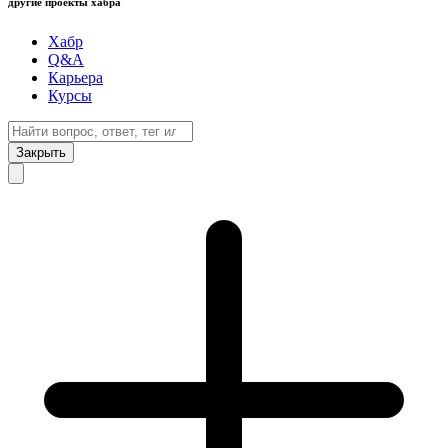
другие проекты хабра
Хабр
Q&A
Карьера
Курсы
Закрыть