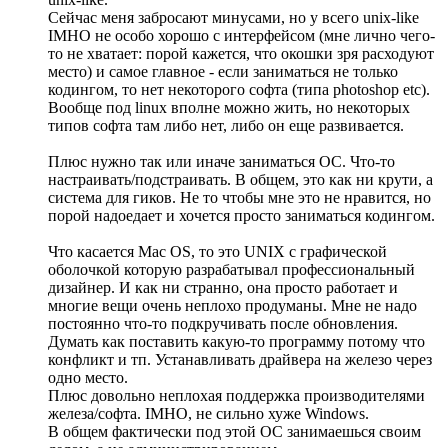
Сейчас меня забросают минусами, но у всего unix-like
IMHO не особо хорошо с интерфейсом (мне лично чего-
то не хватает: порой кажется, что окошки зря расходуют
место) и самое главное - если заниматься не только
кодингом, то нет некоторого софта (типа photoshop etc).
Вообще под linux вполне можно жить, но некоторых
типов софта там либо нет, либо он еще развивается.
Плюс нужно так или иначе заниматься ОС. Что-то
настраивать/подстраивать. В общем, это как ни крути, а
система для гиков. Не то чтобы мне это не нравится, но
порой надоедает и хочется просто заниматься кодингом.
Что касается Mac OS, то это UNIX с графической
оболочкой которую разрабатывал профессиональный
дизайнер. И как ни странно, она просто работает и
многие вещи очень неплохо продуманы. Мне не надо
постоянно что-то подкручивать после обновления.
Думать как поставить какую-то программу потому что
конфликт и тп. Устанавливать драйвера на железо через
одно место.
Плюс довольно неплохая поддержка производителями
железа/софта. IMHO, не сильно хуже Windows.
В общем фактически под этой ОС занимаешься своим