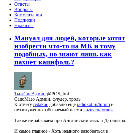
Ответы
Вопросы
Комментарии
Подписки
Нравится
Мануал для людей, которые хотят
изобрести что-то на МК и тому
подобных, но знают лишь как
пахнет канифоль?
ТыжСисАдмин
@POS_troi
СадоМазо Админ, флудер, троль.
К ответу
redakoc
добавлю ещё
radiokot.ru/forum
и
незаслуженно забываемый всеми
kazus.ru/forums
Также не забываем про Английский язык и Даташиты.
И самое главное - Хоть немного разобраться в