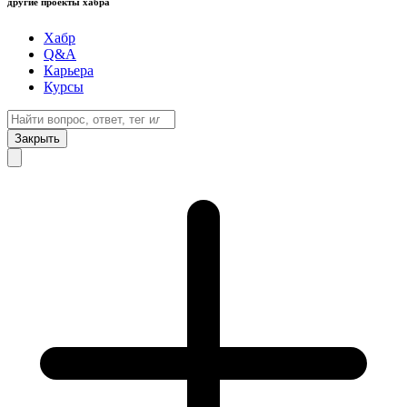
другие проекты хабра
Хабр
Q&A
Карьера
Курсы
Закрыть