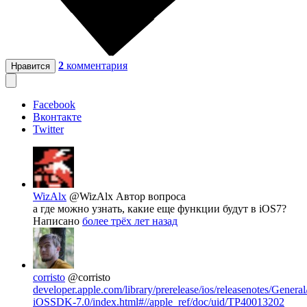
2
комментария
Нравится
Facebook
Вконтакте
Twitter
WizAlx
@WizAlx
Автор вопроса
а где можно узнать, какие еще функции будут в iOS7?
Написано
более трёх лет назад
corristo
@corristo
developer.apple.com/library/prerelease/ios/releasenotes/Genera
iOSSDK-7.0/index.html#//apple_ref/doc/uid/TP40013202