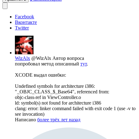
Facebook
Вконтакте
Twitter
WizAlx
@WizAlx
Автор вопроса
попробовал метод описанный
тут
.
XCODE выдал ошибки:
Undefined symbols for architecture i386:
"_OBJC_CLASS_$_Base64", referenced from:
objc-class-ref in ViewController.o
ld: symbol(s) not found for architecture i386
clang: error: linker command failed with exit code 1 (use -v to
see invocation)
Написано
более трёх лет назад