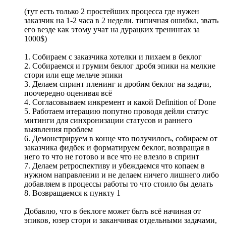
(тут есть только 2 простейших процесса где нужен
заказчик на 1-2 часа в 2 недели. типичная ошибка, звать
его везде как этому учат на дурацких тренингах за
1000$)
1. Собираем с заказчика хотелки и пихаем в беклог
2. Собираемся и грумим беклог дробя эпики на мелкие
стори или еще мельче эпики
3. Делаем спринт пленинг и дробим беклог на задачи,
поочередно оценивая всё
4. Согласовываем инкремент и какой Definition of Done
5. Работаем итерацию попутно проводя дейли статус
митинги для синхронизации статусов и раннего
выявления проблем
6. Демонстрируем в конце что получилось, собираем от
заказчика фидбек и форматируем беклог, возвращая в
него то что не готово и все что не влезло в спринт
7. Делаем ретроспективу и убеждаемся что копаем в
нужном направлении и не делаем ничего лишнего либо
добавляем в процессы работы то что стоило бы делать
8. Возвращаемся к пункту 1
Добавлю, что в беклоге может быть всё начиная от
эпиков, юзер стори и заканчивая отдельными задачами,