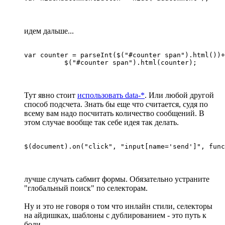
идем дальше...
var counter = parseInt($("#counter span").html())+
          $("#counter span").html(counter);
Тут явно стоит
использовать data-*
. Или любой другой
способ подсчета. Знать бы еще что считается, судя по
всему вам надо посчитать количество сообщений. В
этом случае вообще так себе идея так делать.
$(document).on("click", "input[name='send']", func
лучше случать сабмит формы. Обязательно устраните
"глобальный поиск" по селекторам.
Ну и это не говоря о том что инлайн стили, селекторы
на айдишках, шаблоны с дублированием - это путь к
боли.