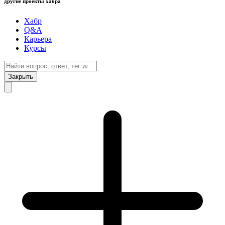
другие проекты хабра
Хабр
Q&A
Карьера
Курсы
Закрыть