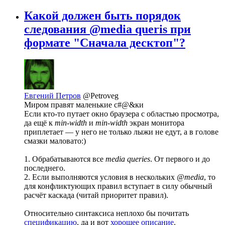
Какой должен быть порядок
следования @media queris при
формате "Сначала десктоп"?
Евгений Петров
@Petroveg
Миром правят маленькие с#@&ки
Если кто-то путает окно браузера с областью просмотра,
да ещё к
min-width
и
min-width
экран монитора
приплетает — у него не только лыжи не едут, а в голове
смазки маловато:)
1. Обрабатываются все
media queries
. От первого и до
последнего.
2. Если выполняются условия в нескольких
@media
, то
для конфликтующих правил вступает в силу обычный
расчёт каскада (читай приоритет правил).
Относительно синтаксиса неплохо бы почитать
спецификацию
, да и вот
хорошее описание
.