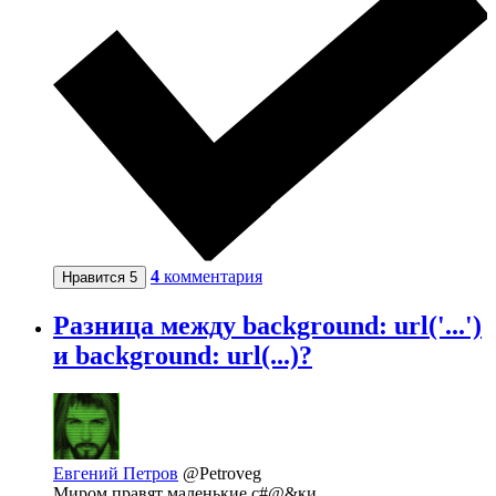
4
комментария
Нравится
5
Разница между background: url('...')
и background: url(...)?
Евгений Петров
@Petroveg
Миром правят маленькие с#@&ки