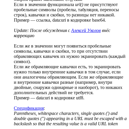
Если в значении функционала
url()
не присутствуют
пробельные символы (пробелы, табуляция, переносы
строк), кавычки и скобки, то разницы нет никакой.
Пример — ссылка, data:uri в кодировке base64.
Update: После обсуждения с
Алексей Уколов
внёс
коррекцию
Если же в значении могут появиться пробельные
символы, кавычки и скобки, то при отсутствии
обрамляющих кавычек их нужно экранировать (каждый
символ).
Если же обрамляющие кавычки есть, то экранировать
нужно только внутренние кавычки в том случае, если
они аналогичны обрамляющим. Если же обрамляющие
и внутренние кавычки разные (например, внутри
двойные, снаружи одинарные и наоборот), то никаких
дополнительных действий не требуется.
Пример — data:uri в кодировке utf8.
Спецификация
:
Parentheses, whitespace characters, single quotes (') and
double quotes (") appearing in a URL must be escaped with a
backslash so that the resulting value is a valid URL token