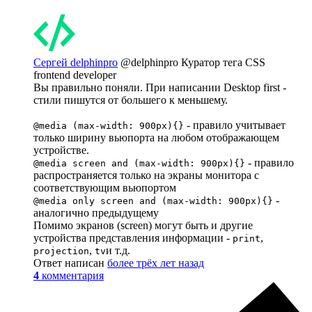
Сергей delphinpro
@delphinpro
Куратор тега CSS
frontend developer
Вы правильно поняли. При написании Desktop first -
стили пишутся от большего к меньшему.
- правило учитывает
@media (max-width: 900px){}
только ширину вьюпорта на любом отображающем
устройстве.
- правило
@media screen and (max-width: 900px){}
распространяется только на экраны монитора с
соответствующим вьюпортом
-
@media only screen and (max-width: 900px){}
аналогично предыдущему
Помимо экранов (screen) могут быть и другие
устройства представления информации -
,
print
,
и т.д.
projection
tv
Ответ написан
более трёх лет назад
4
комментария