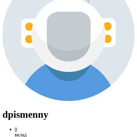
dpismenny
0
вклад