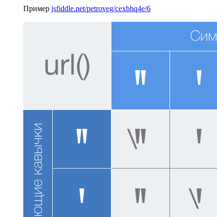
Пример
jsfiddle.net/petroveg/cexbhq4e/6