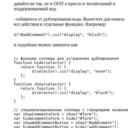
давайте не так, не в ООП а просто в читабельный и
поддерживаемый код.
- избавьтесь от дублирования кода. Вынесите для начала
все действия в отдельные функции. Например:
$("#addComment").css("display", "block");
и подобные можно заменить как
// функции хэлперы для устранения дублирования

function hide(selector) {

   return function () {

        $(selector).css("display", "none");

   };

}

function show(selector) {

   return function () {

        $(selector).css("display", "block");

   };

}

// специализированные хэлперы с говорящими названи
var showCommentsForm = show("#form");

var hideCommentsForm = hide("#form");

var showAddCommentButton = show("#addComent");

var hideAddCommentButton = hide("addComment");