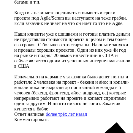
багами и т.п.
Когда вы начинаете оценивать стоимость и сроки
проекта под Agile/Scrum вы наступаете на теже грабли.
Если заказчик не знает на что он идет то это не Agile.
Наши клиенты уже с шишками и готовы платить деньги
не представляя стоимости проекта в целом и тем более
его сроков. С большего это стартапы. На опыте запуски
и провалы хороших проектов. Один из них уже 4й год
на рынке и поднял 20 лямов инвестиций в США и
сейчас является одним из успешных интернет магазинов
в США.
Изначально на кармане у заказчика было денег понты и
работало 2 человека на проект - бекенд и айос и копали-
копали пока не выросли до постоянной команды в 5
человек (бекенд, фронтенд, айос, андроид, qa) которые
непрерывно работают на проекте и копают спринтами
один за другим. И ни кто никого не гонит. Заказчик
купается в бабле
Ответ написан
более трёх лет назад
Комментировать