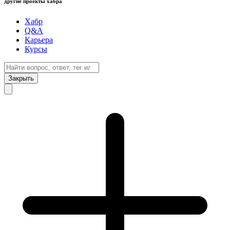
другие проекты хабра
Хабр
Q&A
Карьера
Курсы
Закрыть