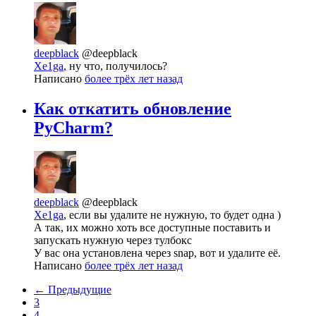
deepblack
@deepblack
Xe1ga
, ну что, получилось?
Написано
более трёх лет назад
Как откатить обновление
PyCharm?
deepblack
@deepblack
Xe1ga
, если вы удалите не нужную, то будет одна )
А так, их можно хоть все доступные поставить и
запускать нужную через тулбокс
У вас она установлена через snap, вот и удалите её.
Написано
более трёх лет назад
← Предыдущие
3
4