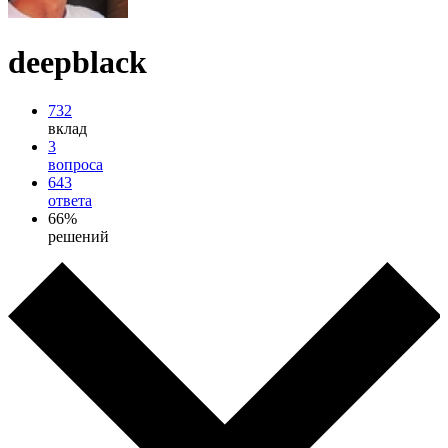
deepblack
732
вклад
3
вопроса
643
ответа
66%
решений