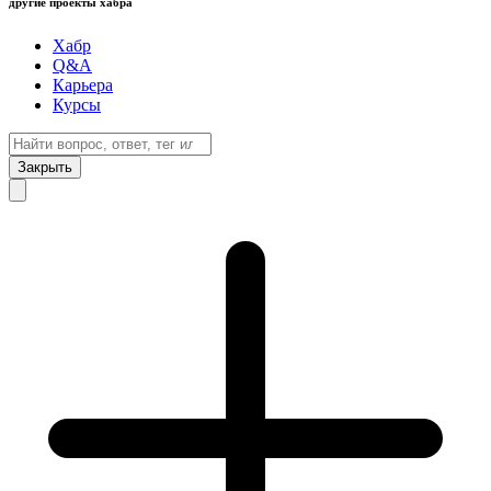
другие проекты хабра
Хабр
Q&A
Карьера
Курсы
Закрыть