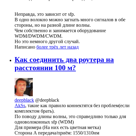
Неправда, это зависит от sfp.
В одно волокно можно загнать много сигналов в обе
стороны, но на разной длине волны.
Чем собственно и занимается оборудование
WDM/DWDM/CWDM.
Но это немного другой случай.
Написано
более трёх лет назад
Как соединить два роутера на
расстоянии 100 м?
deepblack
@deepblack
AkSs
, такие как правило коннектятся без проблем(если
комплектом брать).
По поводу длины волны, это справедливо только для
одноволоконных sfp (WDM)
Для примера (На них есть цветная метка)
Сторона A передача/приём: 1550/1310нм