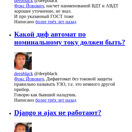
deepblack
@deepblack
Фокс Йовович
, насчет наименований ВДТ и АВДТ
хорошее уточнение, не знал.
И про указанный ГОСТ тоже
Написано
более трёх лет назад
Какой диф автомат по
номинальному току должен быть?
deepblack
@deepblack
Фокс Йовович
, Дифавтомат без токовой защиты
правильно называть УЗО, т.е. это немного другой
прибор.
Говорю как бывший наладчик.
Написано
более трёх лет назад
Django и ajax не работают?