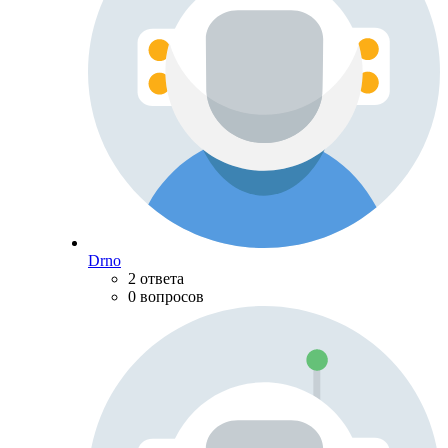
Drno
2 ответа
0 вопросов