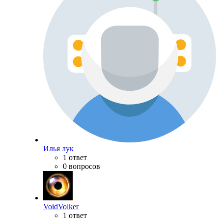
Илья лук
1 ответ
0 вопросов
VoidVolker
1 ответ