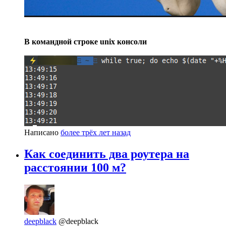
В командной строке unix консоли
Написано
более трёх лет назад
Как соединить два роутера на
расстоянии 100 м?
deepblack
@deepblack