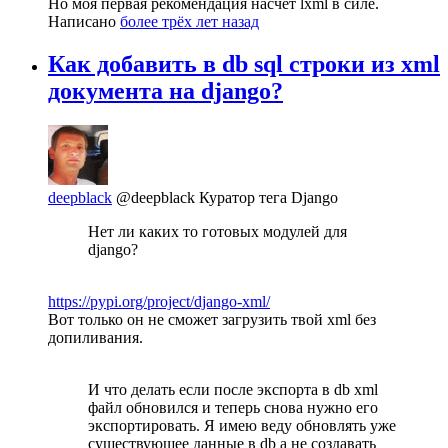
Но моя первая рекомендация насчёт lxml в силе.
Написано
более трёх лет назад
Как добавить в db sql строки из xml
документа на django?
deepblack
@deepblack
Куратор тега Django
Нет ли каких то готовых модулей для
django?
https://pypi.org/project/django-xml/
Вот только он не сможет загрузить твой xml без
допиливания.
И что делать если после экспорта в db xml
файл обновился и теперь снова нужно его
экспортировать. Я имею веду обновлять уже
существующее данные в db а не создавать