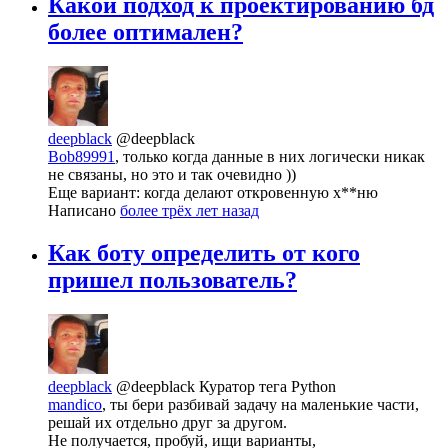
Какой подход к проектированию бд
более оптимален?
deepblack
@deepblack
Bob89991
, только когда данные в них логически никак
не связаны, но это и так очевидно ))
Еще вариант: когда делают откровенную х**ню
Написано
более трёх лет назад
Как боту определить от кого
пришел пользователь?
deepblack
@deepblack
Куратор тега Python
mandico
, ты бери разбивай задачу на маленькие части,
решай их отдельно друг за другом.
Не получается, пробуй, ищи варианты,