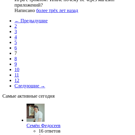
приложений?
Написано
более трёх лет назад
← Предыдущие
2
3
4
5
6
7
8
9
10
11
12
Следующие →
Самые активные сегодня
Семён Федосеев
16 ответов