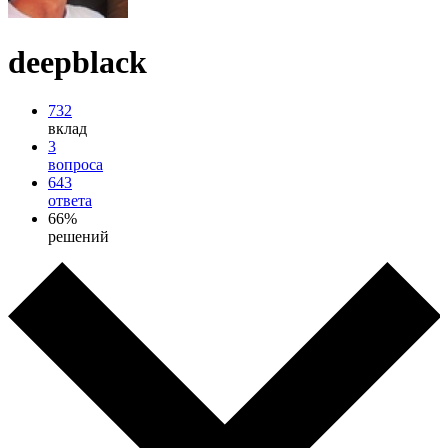
deepblack
732
вклад
3
вопроса
643
ответа
66%
решений