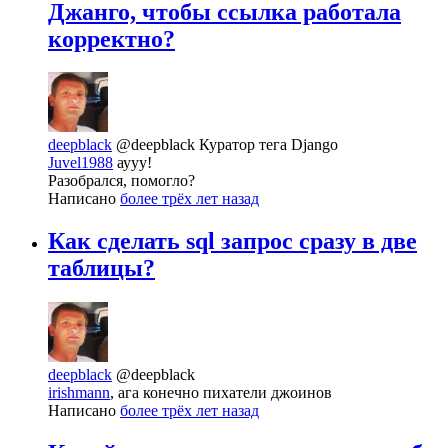
Джанго, чтобы ссылка работала
корректно?
deepblack
@deepblack
Куратор тега Django
Juvel1988
аууу!
Разобрался, помогло?
Написано
более трёх лет назад
Как сделать sql запрос сразу в две
таблицы?
deepblack
@deepblack
irishmann
, ага конечно пихатели джоинов
Написано
более трёх лет назад