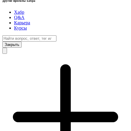
другие проекты хабра
Хабр
Q&A
Карьера
Курсы
Закрыть