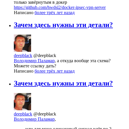
только завёрнутым в докер
https://github.com/hwdsl2/docker-ipsec-vpn-server
Написано
более трёх лет назад
Зачем здесь нужны эти детали?
deepblack
@deepblack
Володимир Паламар
, а откуда вообще эта схема?
Можете ссылку дать?
Написано
более трёх лет назад
Зачем здесь нужны эти детали?
deepblack
@deepblack
Володимир Паламар
,
или для моно одинаковый сигнал идёт по 2