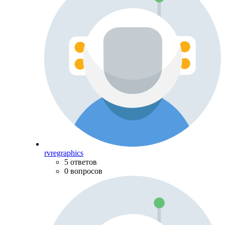
rvregraphics
5 ответов
0 вопросов