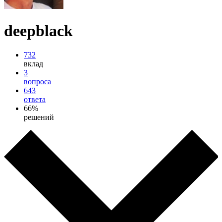
deepblack
732
вклад
3
вопроса
643
ответа
66%
решений