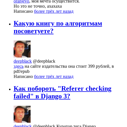
oranjevo
, моя мечта осуществится.
Но это не точно, ахахаха
Написано
более трёх лет назад
Какую книгу по алгоритмам
посоветуете?
deepblack
@deepblack
здесь
на сайте издательства она стоит 399 рублей, в
pdf/epub
Написано
более трёх лет назад
Как побороть "Referer checking
failed" в Django 3?
deepblack
@deepblack
Куратор тега Django