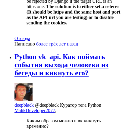
be rejected by Django if the target URL is an
https one.
The solution is to either set a referer
(It should be https and the same host and port
as the API url you are testing) or to disable
sending the cookies.
Отсюда
Написано
более трёх лет назад
Python vk_api. Как поймать
события выхода человека из
беседы и кикнуть его?
deepblack
@deepblack
Куратор тега Python
MalikDeveloper2077
,
Каким образом можно в вк кикнуть
временно?