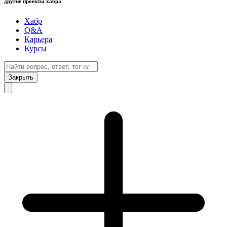
другие проекты хабра
Хабр
Q&A
Карьера
Курсы
Закрыть